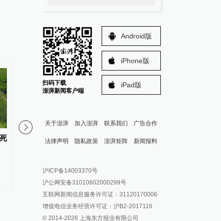
Android版
iPhone版
扫码下载
iPad版
澎湃新闻客户端
关于澎湃
加入澎湃
联系我们
广告合作
死
伊朗副外长：霍尔木兹海峡新安
俄无人机厂负责人遭汽
法律声明
隐私政策
澎湃矩阵
新闻报料
排将关闭临时航道
击
报料热线: 021-962866
澎湃新闻微博
沪ICP备14003370号
报料邮箱: news@thepaper.cn
澎湃新闻公众号
沪公网安备31010602000299号
澎湃新闻抖音号
互联网新闻信息服务许可证：31120170006
派生万物开放平台
增值电信业务经营许可证：沪B2-2017116
© 2014-
2026
上海东方报业有限公司
IP SHANGHAI