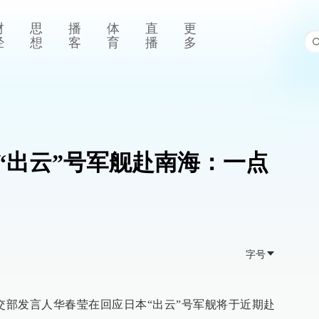
财
思
播
体
直
更
经
想
客
育
播
多
“出云”号军舰赴南海：一点
字号
外交部发言人华春莹在回应日本“出云”号军舰将于近期赴