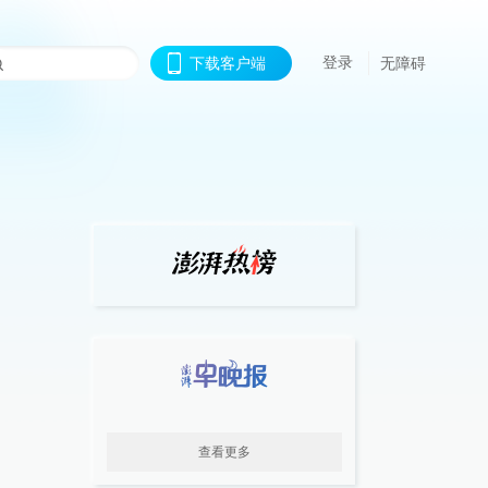
登录
下载客户端
无障碍
查看更多