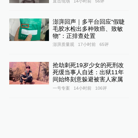
直击现场
14小时前
56
评
澎湃回声｜多平台回应“假睫
毛胶水检出多种致癌、致敏
物”：正排查处置
澎湃质量观
17小时前
65
评
抢劫刺死19岁少女的死刑改
死缓当事人自述：出狱11年
间始终刻意躲避被害人家属
一号专案
14小时前
106
评