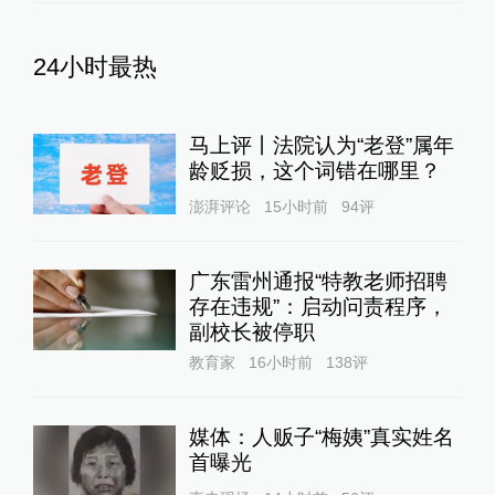
24小时最热
马上评丨法院认为“老登”属年
龄贬损，这个词错在哪里？
澎湃评论
15小时前
94
评
广东雷州通报“特教老师招聘
存在违规”：启动问责程序，
副校长被停职
教育家
16小时前
138
评
媒体：人贩子“梅姨”真实姓名
首曝光