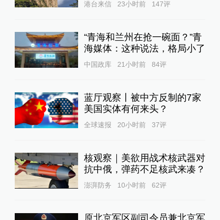
港台来信
23小时前
147
评
“青海和兰州在抢一碗面？”青
海媒体：这种说法，格局小了
中国政库
21小时前
84
评
蓝厅观察丨被中方反制的7家
美国实体有何来头？
全球速报
20小时前
37
评
核观察｜美欲用战术核武器对
抗中俄，弹药不足核武来凑？
澎湃防务
10小时前
62
评
原北京军区副司令员兼北京军