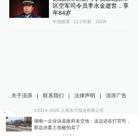
区空军司令员李永金逝世，享
年84岁
中国政库
21小时前
166
评
关于澎湃
|
联系我们
|
法律声明
|
澎湃广告
©2014~
2026
上海东方报业有限公司
沪ICP证：沪B2-20170116 | 沪ICP备14003370号
中
湖南一企业诉县政府未交地：这边还在打官司，
互联网新闻信息服务许可证：31120170006
那边涉案土地被拍卖了
沪公网安备 31010602000299号