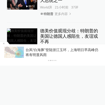
大总统之一”
00:51
World湃
21小时前
37
评
更多内容
特朗普
德美价值观现分歧：特朗普的
美国让德国人感陌生，友谊或
不再
外交学人
2017-03-18
56
评
台风“白海豚”登陆浙江玉环，上海明日早高峰仍
P
将有明显风雨
更多内容
美德关系
特朗普无视默克尔握手提议，
身体语言专家：镜头对他更重
要
全球速报
2017-03-18
28
评
更多内容
默克尔