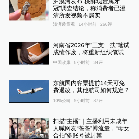
泸溪河发布“桃酥现金属牙
冠”调查结论，称消费者已澄
清所发视频不属实
澎湃质量观
14小时前
266
评
河南省2026年“三支一扶”笔试
成绩作废，将重新组织笔试
中国政库
8小时前
34
评
东航国内客票提前14天可免
费退改，其他航司如何规定？
10%公司
9小时前
87
评
扫描“主播”｜主播利用未成年
人喊网友“爸爸”博流量，“母女
合拍”多账号被封禁
1