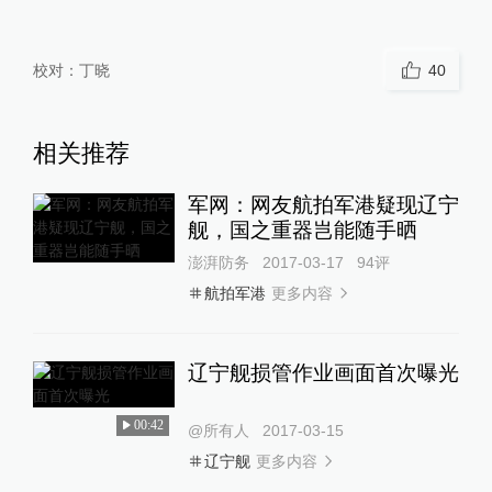
校对：
丁晓
40
相关推荐
军网：网友航拍军港疑现辽宁
舰，国之重器岂能随手晒
澎湃防务
2017-03-17
94
评
更多内容
航拍军港
辽宁舰损管作业画面首次曝光
00:42
@所有人
2017-03-15
更多内容
辽宁舰