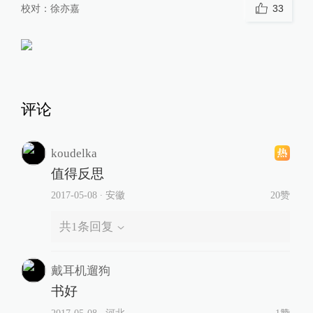
校对：
徐亦嘉
33
评论
koudelka
值得反思
2017-05-08
∙ 安徽
20赞
共
1
条回复
戴耳机遛狗
书好
2017-05-08
∙ 河北
1赞