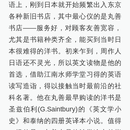
语上，刚到日本就开始频繁出入东京
各种新旧书店，其中最心仪的是丸善
书店——服务好，对顾客友善宽容，
尤其是书籍种类齐全，能买到当时日
本很难得的洋书。初来乍到，周作人
日语还不灵光，所以英文读物是他的
首选，借助江南水师学堂习得的英语
读写造诣，得以接触当时最前沿的社
科名著。他在丸善最早购读的洋书是
圣兹伯利(G.Saintbury)的《英文学小
史》和泰纳的四册英译本小说。值得