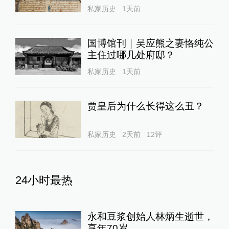
私家历史
1天前
国博馆刊｜吴应熊之妻恪纯公
主住过哪几处府邸？
私家历史
1天前
贾皇后为什么长得这么丑？
私家历史
2天前
12
评
24小时最热
永和豆浆创始人林炳生逝世，
享年70岁