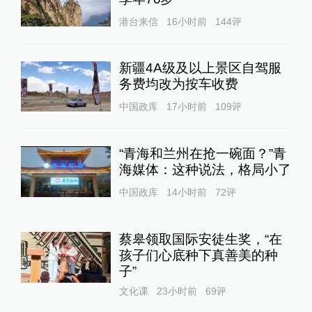
港台来信
16小时前
144
评
新疆4A级及以上景区自驾服
务费均改为按车收费
中国政库
17小时前
109
评
“青海和兰州在抢一碗面？”青
海媒体：这种说法，格局小了
中国政库
14小时前
72
评
蔡皋领取国际安徒生奖，“在
孩子们心底种下真善美的种
子”
文化课
23小时前
69
评