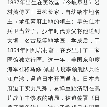
1837年出生在美浓国（今岐阜县）岩
村藩侍医山田柳长家，自幼给本地名
主（承租幕府土地的领主）早矢仕才
兵卫当养子。少年时代养父将他送到
大垣、名古屋等地学医，学成后，于
1854年回到岩村藩，在乡里开了一家
医馆独立行医。这一年，美国东印度
海军准将马修·佩里再度率领舰队兵临
江户湾，逼迫日本开国通商。日本幕
府迫于实力悬殊，忌惮重蹈清朝在鸦
片战争中惨败的结局，被迫签署《日