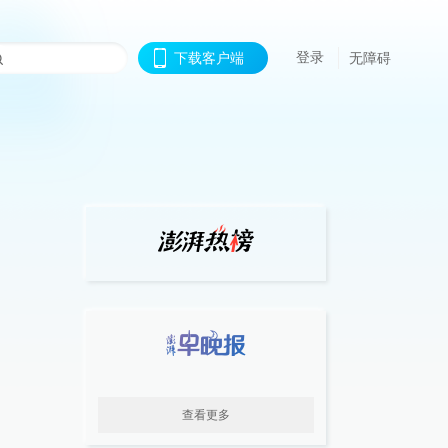
登录
下载客户端
无障碍
查看更多