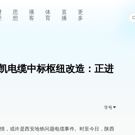
财
思
播
体
直
更
经
想
客
育
播
多
凯电缆中标枢纽改造：正进
字号
情，或许是西安地铁问题电缆事件。时至今日，陕西