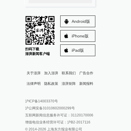
Android版
iPhone版
扫码下载
iPad版
澎湃新闻客户端
关于澎湃
加入澎湃
联系我们
广告合作
法律声明
隐私政策
澎湃矩阵
新闻报料
报料热线: 021-962866
澎湃新闻微博
沪ICP备14003370号
报料邮箱: news@thepaper.cn
澎湃新闻公众号
沪公网安备31010602000299号
澎湃新闻抖音号
互联网新闻信息服务许可证：31120170006
派生万物开放平台
增值电信业务经营许可证：沪B2-2017116
© 2014-
2026
上海东方报业有限公司
IP SHANGHAI