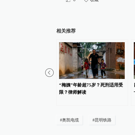
相关推荐
院：去年全省审结一审案
“梅姨”年龄超75岁？死刑适用受
机关败诉率18.95%
限？律师解读
#
奥凯电缆
#
昆明铁路