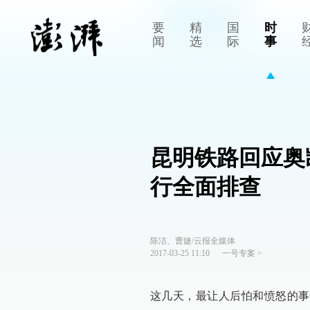
要
精
国
时
闻
选
际
事
昆明铁路回应奥
行全面排查
陈洁、曹婕/云报全媒体
2017-03-25 11:10
一号专案
>
这几天，最让人后怕和愤怒的事