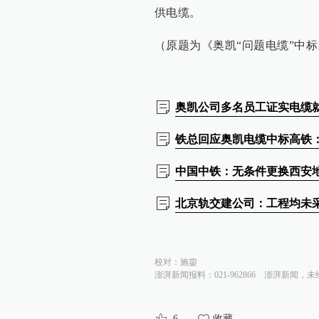
供电缆。
（原题为《奥凯“问题电缆”中
奥凯公司多名员工证实电缆就
铁总回应奥凯电缆中标高铁
中国中铁：无条件更换西安
北京轨交建公司：工程均未
校对：
施鋆
澎湃新闻报料：021-962866
澎湃新闻，未
6
收藏