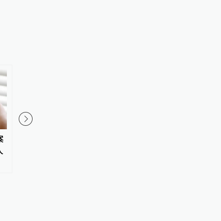
案
“梅姨”涉嫌拐卖儿童案被害家庭
青海高院：去年全省审
人
盼正义审判，该案已移送审查起
件中行政机关败诉率18.
诉