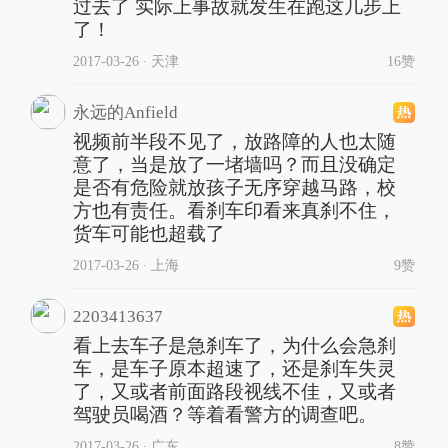
过去了 实际上事故就发生在跑这几步上
了！
2017-03-26
∙ 天津
16赞
永远的Anfield
视频前半段不见了，放路障的人也太随
意了，当是放了一堵墙吗？而且没确定
是否有危险就放孩子无序穿越马路，校
方也有责任。看刹车印看来真刹不住，
货车可能也超载了
2017-03-26
∙ 上海
9赞
2203413637
看上去车子是急刹车了，为什么会急刹
车，是车子原本超速了，还是刹车失灵
了，又或者前面路段视线不佳，又或者
驾驶员喝酒？等着看警方的调查吧。
2017-03-26
∙ 广东
8赞