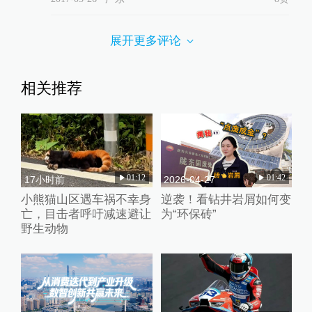
展开更多评论
相关推荐
01:12
01:42
17小时前
2026-04-27
小熊猫山区遇车祸不幸身
逆袭！看钻井岩屑如何变
亡，目击者呼吁减速避让
为“环保砖”
野生动物