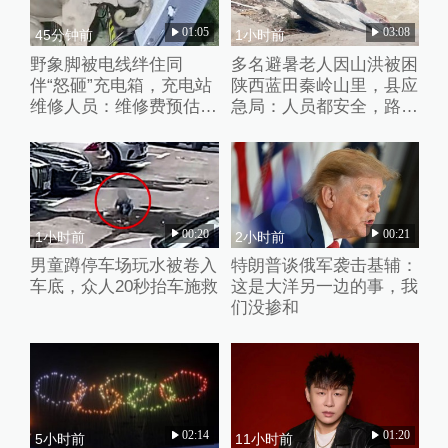
01:05
03:08
45分钟前
1小时前
野象脚被电线绊住同
多名避暑老人因山洪被困
伴“怒砸”充电箱，充电站
陕西蓝田秦岭山里，县应
维修人员：维修费预估2
急局：人员都安全，路暂
万元
时没通
00:20
00:21
1小时前
2小时前
男童蹲停车场玩水被卷入
特朗普谈俄军袭击基辅：
车底，众人20秒抬车施救
这是大洋另一边的事，我
们没掺和
02:14
01:20
5小时前
11小时前