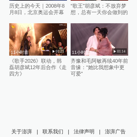
历史上的今天｜2008年8
“歌王”胡彦斌：不放弃梦
月8日，北京奥运会开幕
想，总有一天你会做到的
01:23
01:14
11小时前
11小时前
《歌手2026》联动，韩
齐豫和毛阿敏再续40年前
磊胡彦斌12年后合作《走
音缘：“她比我想象中更
四方》
可爱”
关于澎湃
|
联系我们
|
法律声明
|
澎湃广告