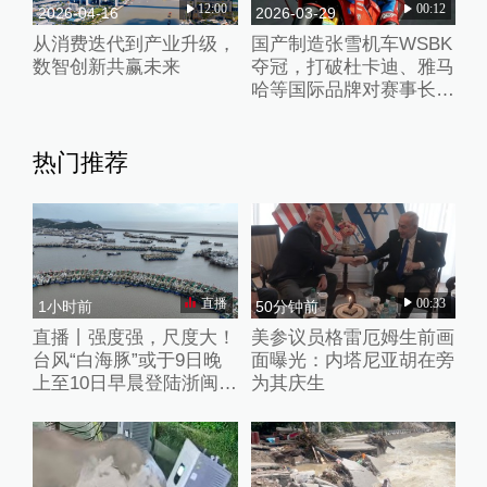
12:00
00:12
2026-04-16
2026-03-29
从消费迭代到产业升级，
国产制造张雪机车WSBK
数智创新共赢未来
夺冠，打破杜卡迪、雅马
哈等国际品牌对赛事长期
垄断
热门推荐
直播
00:33
1小时前
50分钟前
直播丨强度强，尺度大！
美参议员格雷厄姆生前画
台风“白海豚”或于9日晚
面曝光：内塔尼亚胡在旁
上至10日早晨登陆浙闽沿
为其庆生
海