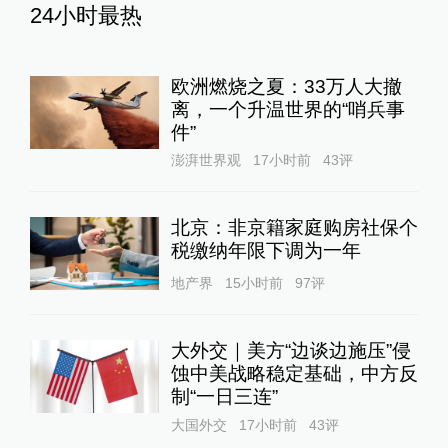
24小时最热
欧洲燃烧之夏：33万人大撤
离，一个升温世界的“哨兵事
件”
澎湃世界观
17小时前
43
评
北京：非京籍家庭购房社保个
税缴纳年限下调为一年
地产界
15小时前
97
评
大外交｜美方“边谈边施压”侵
蚀中美战略稳定基础，中方反
制“一日三连”
大国外交
17小时前
43
评