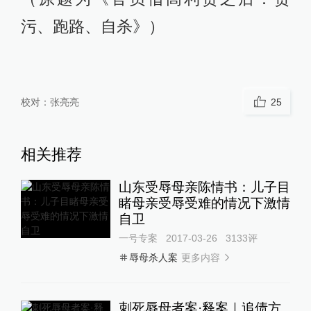
污、跑路、自杀》）
校对：
张亮亮
25
相关推荐
山东受辱母亲陈情书：儿子目
睹母亲受辱受难的情况下激情
自卫
一号专案
2017-03-26
3133
评
更多内容
辱母杀人案
刺死辱母者案·释案｜追债方