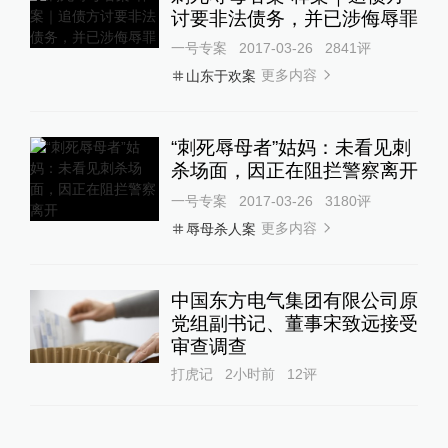
讨要非法债务，并已涉侮辱罪
一号专案
2017-03-26
2841
评
更多内容
山东于欢案
“刺死辱母者”姑妈：未看见刺
杀场面，因正在阻拦警察离开
一号专案
2017-03-26
3180
评
更多内容
辱母杀人案
中国东方电气集团有限公司原
党组副书记、董事宋致远接受
审查调查
打虎记
2小时前
12
评