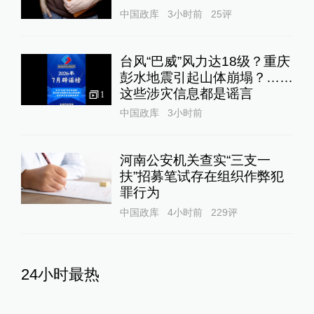
中国政库
3小时前
25
评
台风“巴威”风力达18级？重庆
彭水地震引起山体崩塌？……
这些涉灾信息都是谣言
1
中国政库
3小时前
河南公安机关查实“三支一
扶”招募笔试存在组织作弊犯
罪行为
中国政库
4小时前
229
评
24小时最热