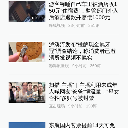
游客称睡自己车里被酒店收1
50元“住宿费”，监管部门介入
后酒店退款并赔偿1000元
00:19
锋线视频
23小时前
351
评
泸溪河发布“桃酥现金属牙
冠”调查结论，称消费者已澄
清所发视频不属实
澎湃质量观
9小时前
260
评
扫描“主播”｜主播利用未成年
人喊网友“爸爸”博流量，“母女
合拍”多账号被封禁
1
直击现场
9小时前
150
评
东航国内客票提前14天可免