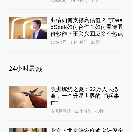
10%公司
14小时前
12
评
业绩如何支撑高估值？与Dee
pSeek如何合作？如何看待股
价炒作？王兴兴回应多个热点
10%公司
14小时前
18
评
24小时最热
欧洲燃烧之夏：33万人大撤
离，一个升温世界的“哨兵事
件”
澎湃世界观
16小时前
43
评
北京：非京籍家庭购房社保个