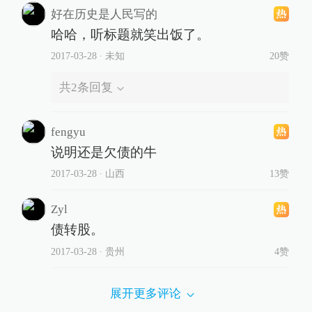
好在历史是人民写的
哈哈，听标题就笑出饭了。
2017-03-28
∙ 未知
20赞
共
2
条回复
fengyu
说明还是欠债的牛
2017-03-28
∙ 山西
13赞
Zyl
债转股。
2017-03-28
∙ 贵州
4赞
展开更多评论