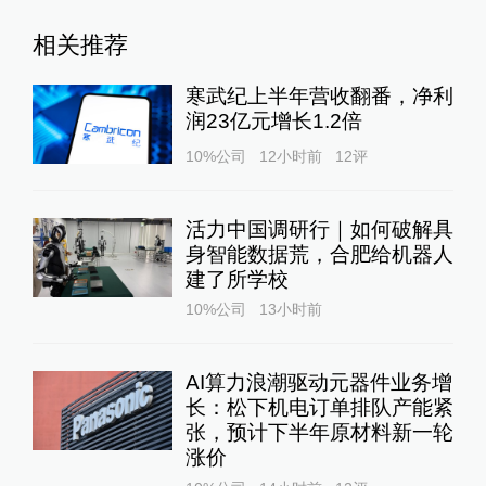
相关推荐
寒武纪上半年营收翻番，净利
润23亿元增长1.2倍
10%公司
12小时前
12
评
活力中国调研行｜如何破解具
身智能数据荒，合肥给机器人
建了所学校
10%公司
13小时前
AI算力浪潮驱动元器件业务增
长：松下机电订单排队产能紧
张，预计下半年原材料新一轮
涨价