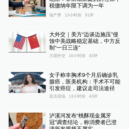
税缴纳年限下调为一年
地产界
13小时前
91
评
大外交｜美方“边谈边施压”侵
蚀中美战略稳定基础，中方反
制“一日三连”
大国外交
16小时前
43
评
女子称丰胸术9个月后确诊乳
腺癌，医美机构：手术不可能
引发癌症，建议走司法途径
直击现场
13小时前
43
评
泸溪河发布“桃酥现金属牙
冠”调查结论，称消费者已澄
清所发视频不属实