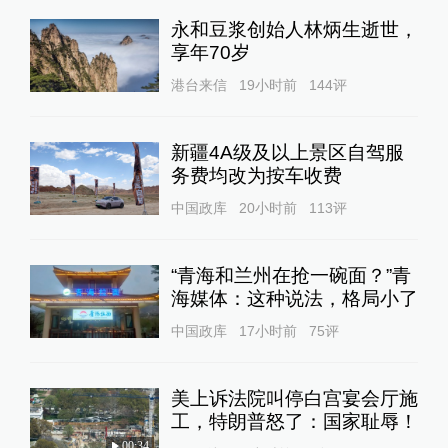
永和豆浆创始人林炳生逝世，
享年70岁
港台来信
19小时前
144
评
新疆4A级及以上景区自驾服
务费均改为按车收费
中国政库
20小时前
113
评
“青海和兰州在抢一碗面？”青
海媒体：这种说法，格局小了
中国政库
17小时前
75
评
美上诉法院叫停白宫宴会厅施
工，特朗普怒了：国家耻辱！
00:34