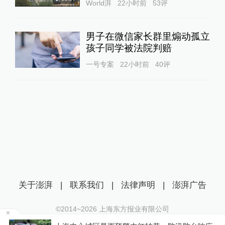
World湃
22小时前
53
评
男子在微信家长群里煽动孤立
孩子同学被法院判赔
一号专案
22小时前
40
评
关于澎湃
|
联系我们
|
法律声明
|
澎湃广告
©2014~
2026
上海东方报业有限公司
沪ICP证：沪B2-20170116 | 沪ICP备14003370号