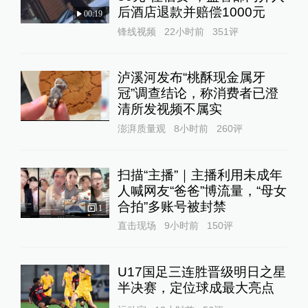
后酒店退款并赔偿1000元
00:19
锋线视频
22小时前
351
评
泸溪河发布“桃酥现金属牙
冠”调查结论，称消费者已澄
清所发视频不属实
澎湃质量观
8小时前
260
评
扫描“主播”｜主播利用未成年
人喊网友“爸爸”博流量，“母女
合拍”多账号被封禁
1
直击现场
9小时前
150
评
U17国足三连胜晋级明日之星
半决赛，定位球成最大亮点