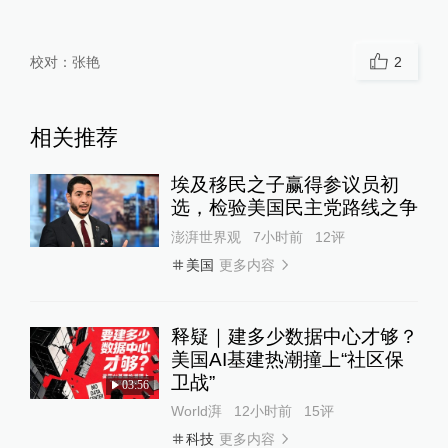
校对：
张艳
2
相关推荐
埃及移民之子赢得参议员初
选，检验美国民主党路线之争
澎湃世界观
7小时前
12
评
更多内容
美国
释疑｜建多少数据中心才够？
美国AI基建热潮撞上“社区保
卫战”
03:56
World湃
12小时前
15
评
更多内容
科技