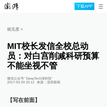
下载APP
能见度
>
MIT校长发信全校总动
员：对白宫削减科研预算
不能坐视不管
微信公众号“ DeepTech深科技”
2017-03-29 20:12
来源：
澎湃新闻
【写在前面】