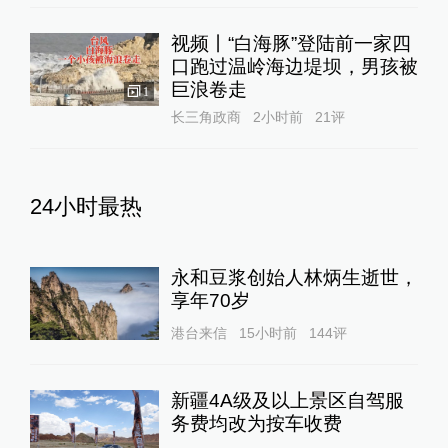
视频丨“白海豚”登陆前一家四
口跑过温岭海边堤坝，男孩被
巨浪卷走
1
长三角政商
2小时前
21
评
24小时最热
永和豆浆创始人林炳生逝世，
享年70岁
港台来信
15小时前
144
评
新疆4A级及以上景区自驾服
务费均改为按车收费