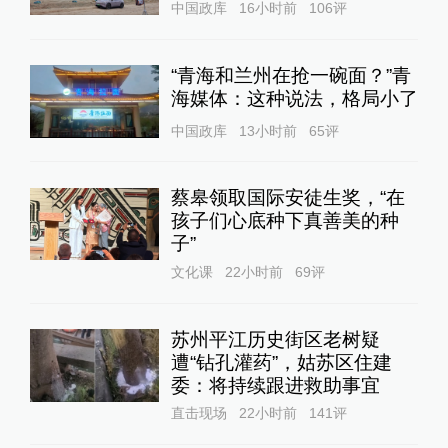
中国政库
16小时前
106
评
“青海和兰州在抢一碗面？”青
海媒体：这种说法，格局小了
中国政库
13小时前
65
评
蔡皋领取国际安徒生奖，“在
孩子们心底种下真善美的种
子”
文化课
22小时前
69
评
苏州平江历史街区老树疑
遭“钻孔灌药”，姑苏区住建
委：将持续跟进救助事宜
直击现场
22小时前
141
评