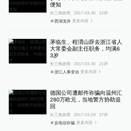
便知
长三角政商
2017-03-30
12
评
更多内容
西湖龙井
茅临生、程渭山辞去浙江省人
大常委会副主任职务，均满6
3岁
长三角政商
2017-03-30
21
评
更多内容
浙江人事变动
德国公司遭邮件诈骗向温州汇
280万欧元，当地警方协助追
回
长三角政商
2017-03-29
37
评
更多内容
反电信诈骗