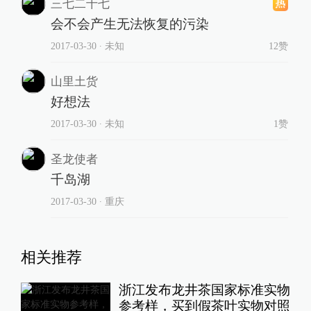
三七二十七
会不会产生无法恢复的污染
2017-03-30
∙ 未知
12赞
山里土货
好想法
2017-03-30
∙ 未知
1赞
圣龙使者
千岛湖
2017-03-30
∙ 重庆
相关推荐
浙江发布龙井茶国家标准实物
参考样，买到假茶叶实物对照