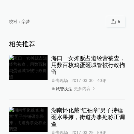
校对：
栾梦
5
相关推荐
海口一女摊贩占道经营被查，
用数百枚鸡蛋砸城管被行政拘
留
直击现场
2017-03-30
40
评
更多内容
城管执法
湖南怀化戴“红袖章”男子持锤
砸水果摊，街道办事处称正调
查
直击现场
2017-03-29
59
评