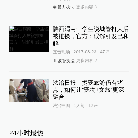
更多内容
暴力执法
陕西渭南一学生说城管打人后
被推搡，官方：误解引发已和
解
直击现场
2017-03-23
47
评
更多内容
城管执法
法治日报：携宠旅游仍有堵
点，如何让“宠物+文旅”更深
融合
法治中国
1天前
12
评
24小时最热