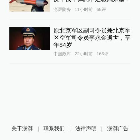
澎湃防务
11小时前
65
评
原北京军区副司令员兼北京军
区空军司令员李永金逝世，享
年84岁
中国政库
22小时前
166
评
关于澎湃
|
联系我们
|
法律声明
|
澎湃广告