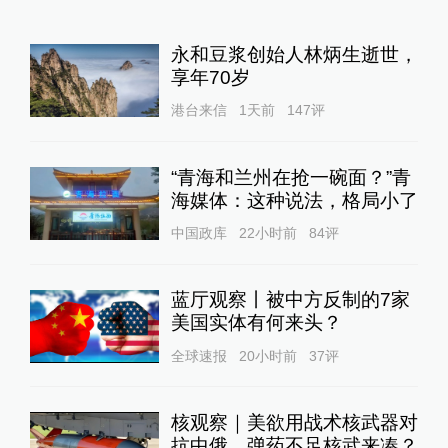
永和豆浆创始人林炳生逝世，
享年70岁
港台来信
1天前
147
评
“青海和兰州在抢一碗面？”青
海媒体：这种说法，格局小了
中国政库
22小时前
84
评
蓝厅观察丨被中方反制的7家
美国实体有何来头？
全球速报
20小时前
37
评
核观察｜美欲用战术核武器对
抗中俄，弹药不足核武来凑？