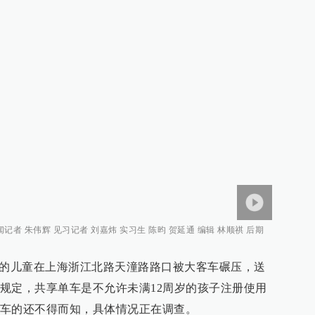
者 朱伟辉 见习记者 刘嘉炜 实习生 陈昀 贺延通 编辑 林顺祺 后期
单车的儿童在上海浙江北路天潼路路口被大客车碾压，送
规定，共享单车是不允许未满12周岁的孩子注册使用
车的还不得而知，具体情况正在调查。