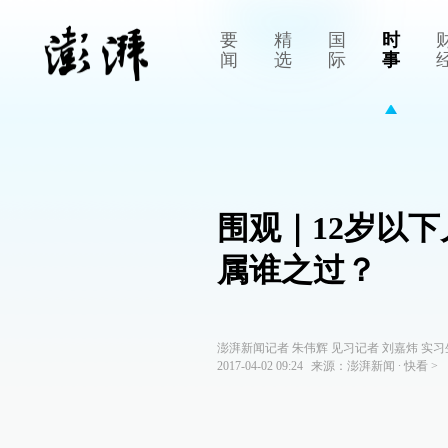
要
精
国
时
闻
选
际
事
围观｜12岁以
属谁之过？
澎湃新闻记者 朱伟辉 见习记者 刘嘉炜 实习
2017-04-02 09:24
来源：
澎湃新闻
∙
快看
>