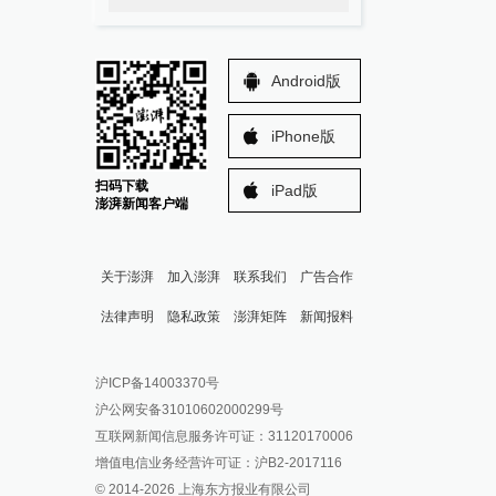
Android版
iPhone版
扫码下载
iPad版
澎湃新闻客户端
关于澎湃
加入澎湃
联系我们
广告合作
法律声明
隐私政策
澎湃矩阵
新闻报料
报料热线: 021-962866
澎湃新闻微博
沪ICP备14003370号
报料邮箱: news@thepaper.cn
澎湃新闻公众号
沪公网安备31010602000299号
澎湃新闻抖音号
互联网新闻信息服务许可证：31120170006
派生万物开放平台
增值电信业务经营许可证：沪B2-2017116
© 2014-
2026
上海东方报业有限公司
IP SHANGHAI