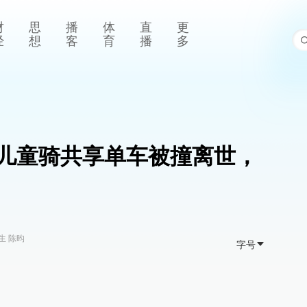
财
思
播
体
直
更
经
想
客
育
播
多
下儿童骑共享单车被撞离世，
生 陈昀
字号