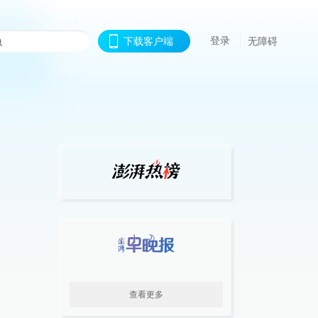
登录
下载客户端
无障碍
查看更多