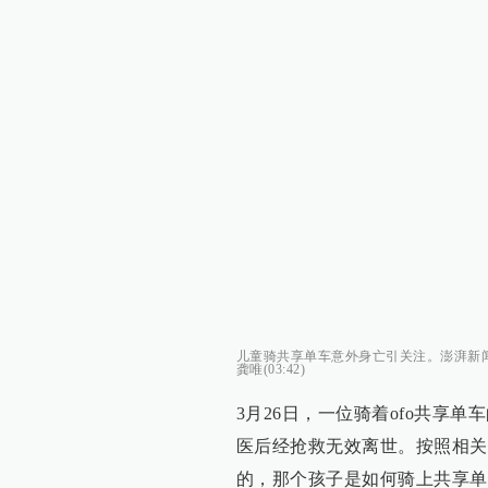
儿童骑共享单车意外身亡引关注。澎湃新闻记
龚唯(03:42)
3月26日，一位骑着ofo共享
医后经抢救无效离世。按照相关
的，那个孩子是如何骑上共享单