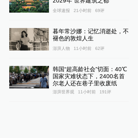
2029年“世界建筑之都”
全球速报
21小时前
69
评
暮年常沙娜：记忆消逝处，不
褪色的敦煌人生
澎湃人物
11小时前
62
评
韩国“超高龄社会”切面：40℃
国家灾难状态下，2400名首
尔老人还在巷子里收废纸
澎湃世界观
11小时前
191
评