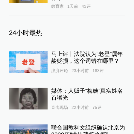
教育家
1天前
43
评
24小时最热
马上评丨法院认为“老登”属年
龄贬损，这个词错在哪里？
澎湃评论
23小时前
163
评
媒体：人贩子“梅姨”真实姓名
首曝光
直击现场
22小时前
75
评
联合国教科文组织确认北京为