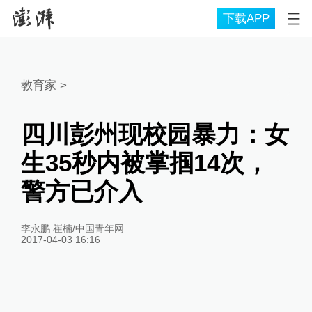
下载APP
教育家
>
四川彭州现校园暴力：女
生35秒内被掌掴14次，
警方已介入
李永鹏 崔楠/中国青年网
2017-04-03 16:16