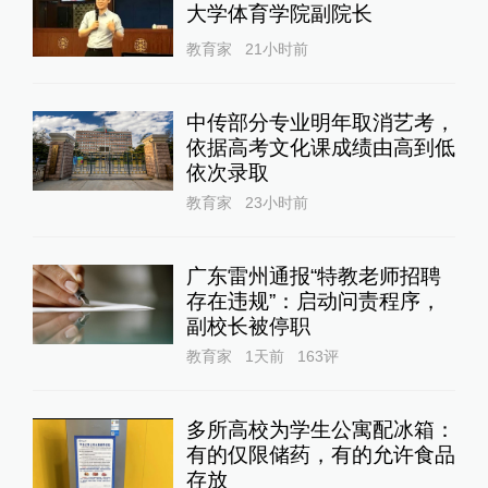
大学体育学院副院长
教育家
21小时前
中传部分专业明年取消艺考，
依据高考文化课成绩由高到低
依次录取
教育家
23小时前
广东雷州通报“特教老师招聘
存在违规”：启动问责程序，
副校长被停职
教育家
1天前
163
评
多所高校为学生公寓配冰箱：
有的仅限储药，有的允许食品
存放