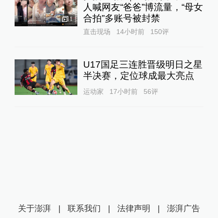
人喊网友“爸爸”博流量，“母女
合拍”多账号被封禁
1
直击现场
14小时前
150
评
U17国足三连胜晋级明日之星
半决赛，定位球成最大亮点
运动家
17小时前
56
评
关于澎湃
|
联系我们
|
法律声明
|
澎湃广告