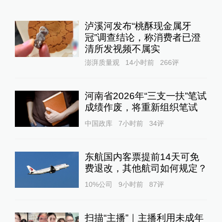
泸溪河发布“桃酥现金属牙
冠”调查结论，称消费者已澄
清所发视频不属实
澎湃质量观
14小时前
266
评
河南省2026年“三支一扶”笔试
成绩作废，将重新组织笔试
中国政库
7小时前
34
评
东航国内客票提前14天可免
费退改，其他航司如何规定？
10%公司
9小时前
87
评
扫描“主播”｜主播利用未成年