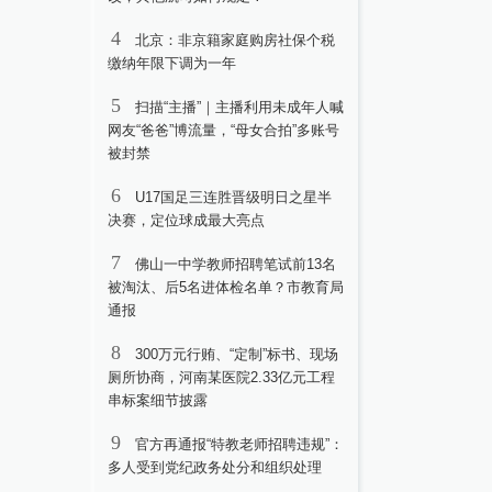
4
北京：非京籍家庭购房社保个税
缴纳年限下调为一年
5
扫描“主播”｜主播利用未成年人喊
网友“爸爸”博流量，“母女合拍”多账号
被封禁
6
U17国足三连胜晋级明日之星半
决赛，定位球成最大亮点
7
佛山一中学教师招聘笔试前13名
被淘汰、后5名进体检名单？市教育局
通报
8
300万元行贿、“定制”标书、现场
厕所协商，河南某医院2.33亿元工程
串标案细节披露
9
官方再通报“特教老师招聘违规”：
多人受到党纪政务处分和组织处理