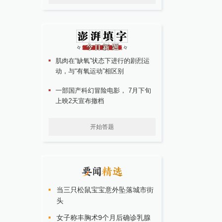
肌肉在“缺氧”状态下进行的剧烈运
动，与“有氧运动”相区别
一部国产科幻冒险电影， 7月下旬
上映2天宣布撤档
开始答题
当三只松鼠宝宝意外坠落城市街
头
女子称丰胸术9个月后确诊乳腺