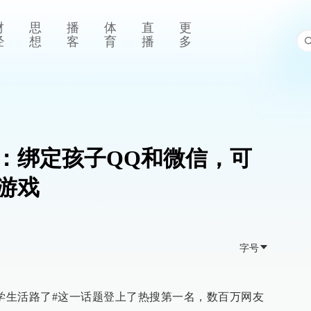
财
思
播
体
直
更
经
想
客
育
播
多
：绑定孩子QQ和微信，可
游戏
字号
小学生活路了#这一话题登上了热搜第一名，数百万网友