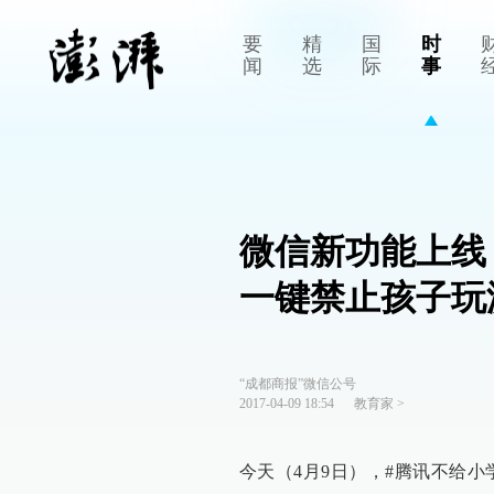
要
精
国
时
闻
选
际
事
微信新功能上线
一键禁止孩子玩
“成都商报”微信公号
2017-04-09 18:54
教育家
>
今天（4月9日），#腾讯不给