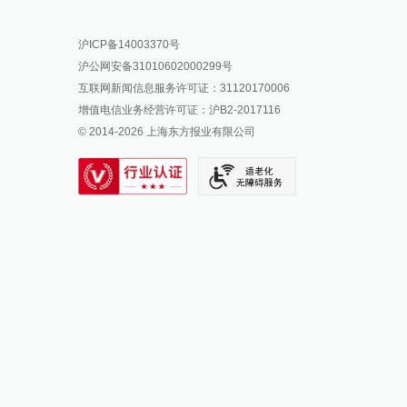
报料热线: 021-962866
澎湃新闻微博
沪ICP备14003370号
报料邮箱: news@thepaper.cn
澎湃新闻公众号
沪公网安备31010602000299号
澎湃新闻抖音号
互联网新闻信息服务许可证：31120170006
派生万物开放平台
增值电信业务经营许可证：沪B2-2017116
© 2014-
2026
上海东方报业有限公司
IP SHANGHAI
SIXTH TONE