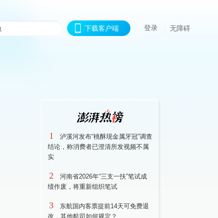
登录
下载客户端
无障碍
1
泸溪河发布“桃酥现金属牙冠”调查
结论，称消费者已澄清所发视频不属
实
2
河南省2026年“三支一扶”笔试成
绩作废，将重新组织笔试
3
东航国内客票提前14天可免费退
改，其他航司如何规定？