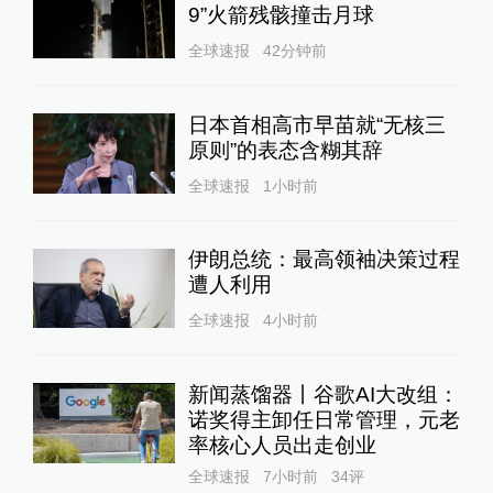
9”火箭残骸撞击月球
全球速报
42分钟前
日本首相高市早苗就“无核三
原则”的表态含糊其辞
全球速报
1小时前
伊朗总统：最高领袖决策过程
遭人利用
全球速报
4小时前
新闻蒸馏器丨谷歌AI大改组：
诺奖得主卸任日常管理，元老
率核心人员出走创业
全球速报
7小时前
34
评