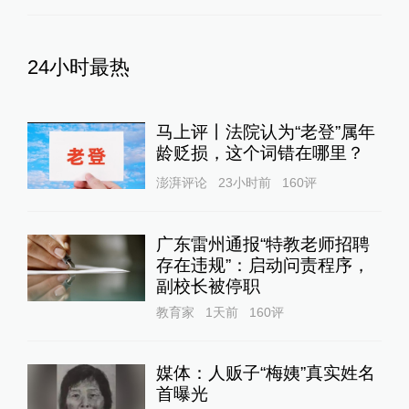
24小时最热
马上评丨法院认为“老登”属年
龄贬损，这个词错在哪里？
澎湃评论
23小时前
160
评
广东雷州通报“特教老师招聘
存在违规”：启动问责程序，
副校长被停职
教育家
1天前
160
评
媒体：人贩子“梅姨”真实姓名
首曝光