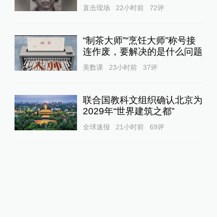
直击现场
22小时前
72
评
“制茶大师”“烹饪大师”称号接
连作废，要解决的是什么问题
美数课
23小时前
37
评
联合国教科文组织确认北京为
2029年“世界建筑之都”
全球速报
21小时前
69
评