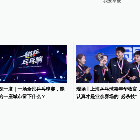
我要举报
深一度｜一场全民乒乓球赛，能
现场丨上海乒乓球嘉年华收官
给一座城市留下什么？
认真才是业余赛场的“必杀技”