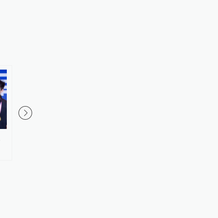
，
全民健身日上海掀起棋牌热，智
原女足世界杯裁判带队
力运动也能打造全球体育联欢
民晚报杯上海赛区圆满