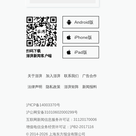
Android版
iPhone版
扫码下载
iPad版
澎湃新闻客户端
关于澎湃
加入澎湃
联系我们
广告合作
法律声明
隐私政策
澎湃矩阵
新闻报料
报料热线: 021-962866
澎湃新闻微博
沪ICP备14003370号
报料邮箱: news@thepaper.cn
澎湃新闻公众号
沪公网安备31010602000299号
澎湃新闻抖音号
互联网新闻信息服务许可证：31120170006
派生万物开放平台
增值电信业务经营许可证：沪B2-2017116
© 2014-
2026
上海东方报业有限公司
IP SHANGHAI