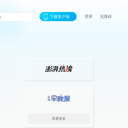
登录
下载客户端
无障碍
查看更多