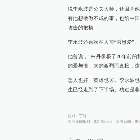
说李永波是公关大师，还因为他
有他想做做不成的事，也给中国
攻击的把柄。
李永波还喜欢在人前“秀恩爱”。
他曾说，“林丹像极了20年前
的爱与恨，来的激烈而直接，这
恶人也好，英雄也罢。李永波也
生已经走到了下半场。功过是非
校对：
丁晓
澎湃新闻报料：021-962866
澎湃新闻，未