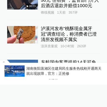
50元“住宿费”，监管部门介入
后酒店退款并赔偿1000元
00:19
锋线视频
1天前
357
评
泸溪河发布“桃酥现金属牙
冠”调查结论，称消费者已澄
清所发视频不属实
澎湃质量观
10小时前
263
评
东航国内客票提前14天可免
费退改，其他航司如何规定？
为
湖南衡阳蒸湘区住建局民生服务热线刚开通两天
就出现故障，官方：正抢修
10%公司
5小时前
87
评
扫描“主播”｜主播利用未成年
人喊网友“爸爸”博流量，“母女
合拍”多账号被封禁
1