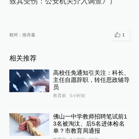
致其受伤：公安机关介入调查》）
校对：
徐亦嘉
1
相关推荐
高校任免通知引关注：科长、
主任自愿辞职，转任思政辅导
员
教育家
5小时前
佛山一中学教师招聘笔试前1
3名被淘汰、后5名进体检名
单？市教育局通报