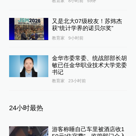
教育家
8小时前
59
评
又是北大07级校友！苏炜杰
获“统计学界的诺贝尔奖”
教育家
9小时前
金华市委常委、统战部部长胡
敏已任金华职业技术大学党委
书记
教育家
23小时前
24小时最热
游客称睡自己车里被酒店收1