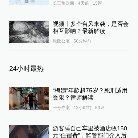
长三角政商
4天前
15
评
视频丨多个台风来袭，是否会
相互影响？最新解读
绿政公署
56分钟前
24小时最热
“梅姨”年龄超75岁？死刑适用
受限？律师解读
一号专案
13小时前
53
评
游客睡自己车里被酒店收150
元“住宿费”，监管部门介入后