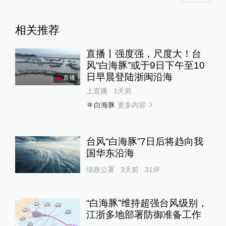
相关推荐
直播丨强度强，尺度大！台
风“白海豚”或于9日下午至10
日早晨登陆浙闽沿海
直播
上直播
1天前
更多内容
白海豚
台风“白海豚”7日后将趋向我
国华东沿海
绿政公署
3天前
31
评
“白海豚”维持超强台风级别，
江浙多地部署防御准备工作