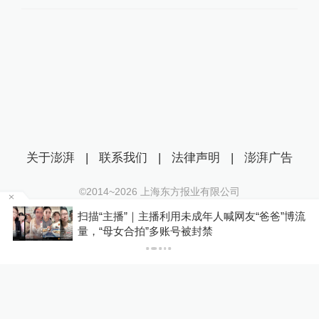
关于澎湃
|
联系我们
|
法律声明
|
澎湃广告
©2014~
2026
上海东方报业有限公司
沪ICP证：沪B2-20170116 | 沪ICP备14003370号
爸”博流
泸溪河发布“桃酥现金属牙冠”调查结论，称消
互联网新闻信息服务许可证：31120170006
者已澄清所发视频不属实
沪公网安备 31010602000299号