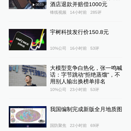
酒店退款并赔偿1000元
00:19
锋线视频
14小时前
285
评
宇树科技发行价150.8元
10%公司
16小时前
53
评
大模型竞争白热化，张一鸣喊
话：字节跳动“拒绝蒸馏”，不
用别人输出换榜单排名
10%公司
23小时前
53
评
我国编制完成新版全月地质图
国防聚焦
22小时前
69
评