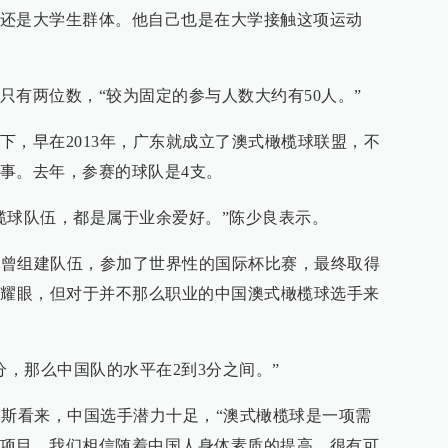
还是大学生群体。他自己也是在大学接触这项运动
只有两位数，“较为固定的参与人数大约有50人。”
下，早在2013年，广东就成立了澳式橄榄球联盟，不
事。去年，参赛的球队是4支。
榄球队伍，都是属于业余爱好。”陈少良表示。
玩家曾组建队伍，参加了世界性的国际杯比赛，最终取得
不耀眼，但对于并不那么职业的中国澳式橄榄球选手来
分，那么中国队的水平在2到3分之间。”
马斯看来，中国选手潜力十足，“澳式橄榄球是一项需
项目。我们相信随着中国人身体素质的提高，很有可