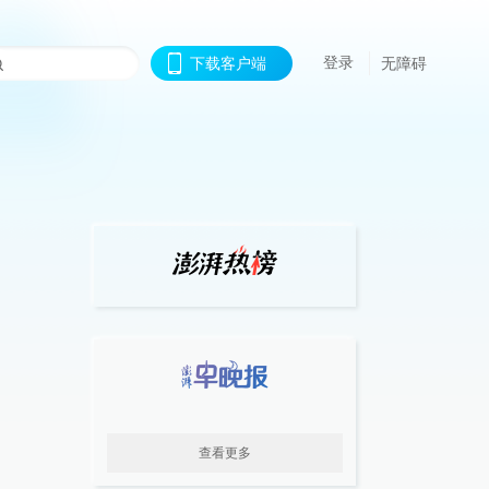
登录
下载客户端
无障碍
查看更多