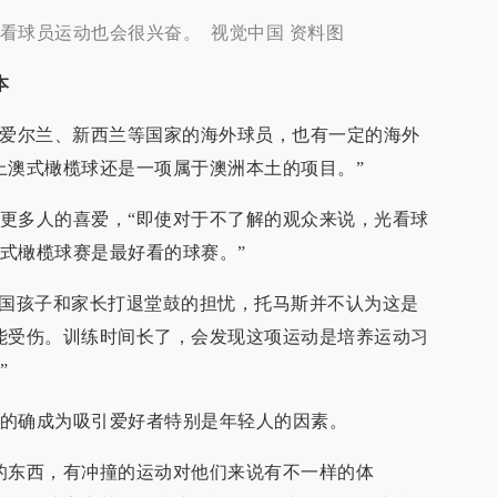
看球员运动也会很兴奋。 视觉中国 资料图
本
自爱尔兰、新西兰等国家的海外球员，也有一定的海外
上澳式橄榄球还是一项属于澳洲本土的项目。”
更多人的喜爱，“即使对于不了解的观众来说，光看球
式橄榄球赛是最好看的球赛。”
中国孩子和家长打退堂鼓的担忧，托马斯并不认为这是
能受伤。训练时间长了，会发现这项运动是培养运动习
”
的确成为吸引爱好者特别是年轻人的因素。
的东西，有冲撞的运动对他们来说有不一样的体