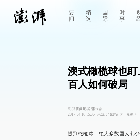
要
精
国
时
闻
选
际
事
澳式橄榄球也盯
百人如何破局
澎湃新闻记者 蒲垚磊
2017-04-16 15:36
来源：
澎湃新闻
∙
赢家
>
提到橄榄球，绝大多数国人都少