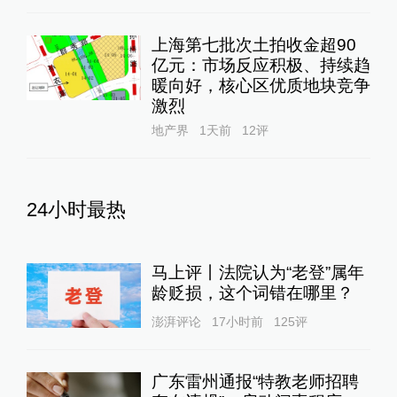
上海第七批次土拍收金超90
亿元：市场反应积极、持续趋
暖向好，核心区优质地块竞争
激烈
地产界
1天前
12
评
24小时最热
马上评丨法院认为“老登”属年
龄贬损，这个词错在哪里？
澎湃评论
17小时前
125
评
广东雷州通报“特教老师招聘