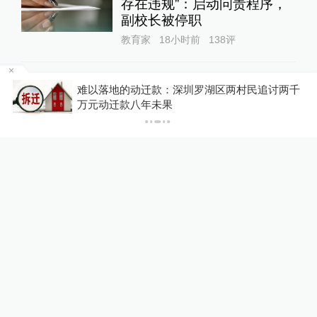
存在违规”：启动问责程序，
副校长被停职
教育家
18小时前
138
评
媒体：人贩子“梅姨”真实姓名
拒绝
难以落地的动迁款：深圳罗湖区两村民追讨两千
首曝光
万元动迁款八年未果
直击现场
16小时前
65
评
澎湃回声｜多平台回应“假睫
毛胶水检出多种致癌、致敏
物”：正排查处置
澎湃质量观
19小时前
69
评
抢劫刺死19岁少女的死刑改
死缓当事人自述：出狱11年
间始终刻意躲避被害人家属