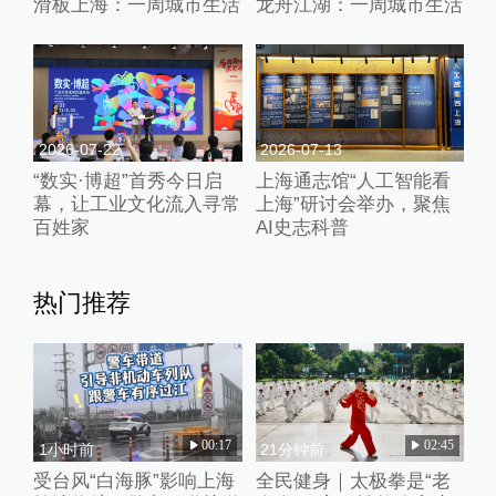
滑板上海：一周城市生活
龙舟江湖：一周城市生活
2026-07-22
2026-07-13
“数实·博超”首秀今日启
上海通志馆“人工智能看
幕，让工业文化流入寻常
上海”研讨会举办，聚焦
百姓家
AI史志科普
热门推荐
00:17
02:45
1小时前
21分钟前
受台风“白海豚”影响上海
全民健身｜太极拳是“老