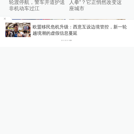
轮渡停航，警车开道护送
人拳”？它正悄然改变这
非机动车过江
座城市
车
欧盟移民危机升级：西意互设边境管控，新一轮
越境潮的虚假信息蔓延
01:08
00:44
12分钟前
3小时前
乒乓嘉年华覆盖全城，邓
9岁男孩在浙江温岭被海
亚萍：这是以球会友的盛
浪卷走，目击者：台风天
宴
已设好围栏，一家四口翻
入时保安曾喊话劝阻
00:12
00:51
2小时前
3小时前
台风“白海豚”来袭，他们
导演文牧野：在《欢迎来
在暴雨中逆行守护
龙餐馆》看到美食和战争
的相遇和对称