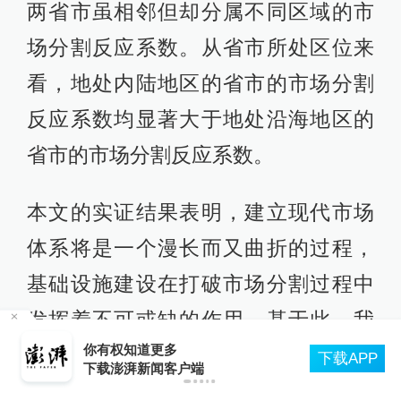
发挥着不可或缺的作用。基于此，我
们提出如下对策建议：
首先，
政府应进一步加强基础设施建
设，缩小基础设施建设的区域差异
。
在加快四大区域内部基础设施建设的
同时，也应注重跨区域基础设施建
设。东部地区基础设施建设在兼顾量
的提升的同时，应更注重质的飞跃；
中部、西部和东北地区基础设施建设
专家解读台风“白海豚”：强势逼近华东，或成罕
P
见远洋强台风登陆我国
规模相对较小，应加快基础设施建