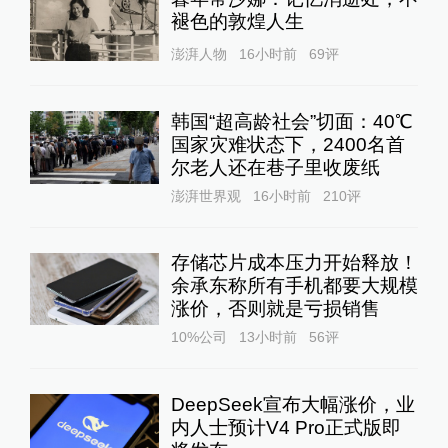
褪色的敦煌人生
澎湃人物
16小时前
69
评
韩国“超高龄社会”切面：40℃
国家灾难状态下，2400名首
尔老人还在巷子里收废纸
澎湃世界观
16小时前
210
评
存储芯片成本压力开始释放！
余承东称所有手机都要大规模
涨价，否则就是亏损销售
10%公司
13小时前
56
评
DeepSeek宣布大幅涨价，业
内人士预计V4 Pro正式版即