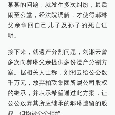
某某的问题，就发生多次纠纷，最后
闹至公堂，经法院调解，才使得郝琳
父亲拿回自己儿子及孙子的死亡证
明。
接下来，就遗产分割问题，刘湘云曾
多次向郝琳父亲提供多份遗产分割方
案。据相关人士称，刘湘云给公公数
千万元，放弃柏联集团所属公司股权
的继承，并表示希望通过此方案，让
公公放弃其所应继承的郝琳遗留的股
权，但均被公公拒绝。