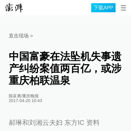
下载APP
直击现场
>
中国富豪在法坠机失事遗
产纠纷案值两百亿，或涉
重庆柏联温泉
陈富勇/重庆晚报
2017-04-20 10:43
郝琳和刘湘云夫妇 东方IC 资料