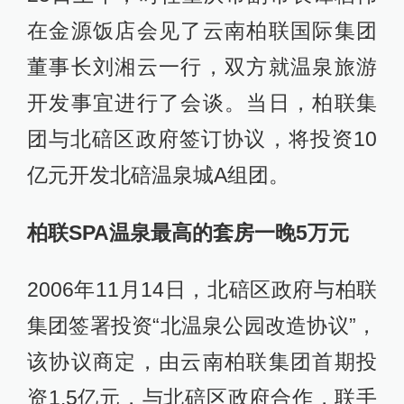
在金源饭店会见了云南柏联国际集团
董事长刘湘云一行，双方就温泉旅游
开发事宜进行了会谈。当日，柏联集
团与北碚区政府签订协议，将投资10
亿元开发北碚温泉城A组团。
柏联SPA温泉最高的套房一晚5万元
2006年11月14日，北碚区政府与柏联
集团签署投资“北温泉公园改造协议”，
该协议商定，由云南柏联集团首期投
资1.5亿元，与北碚区政府合作，联手