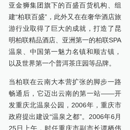
亚金狮集团旗下的百盛百货机构、组
建“柏联百盛”，此外又在在奢华酒店旅
游行业取得了巨大的成就，打造了昆
明柏联精品酒店、亚洲第一的柏联SPA
温泉、中国第一魅力名镇和顺古镇，
以及世界第一个普洱茶庄园等品牌。
当柏联在云南大本营扩张的脚步一路
畅通后，它迈出云南的第一站——开
发重庆北温泉公园，2006年，重庆市
政府提出建设“温泉之都”。2006年6月
25日上午，时任重庆市副市长谭栖伟