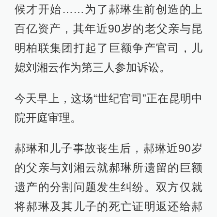
候才开始……为了郝琳生前创造的上
百亿资产，其年近90岁的老父亲与昆
明柏联集团打起了巨额争产官司，儿
媳刘湘云作为第三人参加诉讼。
今天早上，这场“世纪官司”正在昆明中
院开庭审理。
郝琳和儿子事故丧生后，郝琳近90岁
的父亲与刘湘云就郝琳所遗留的巨额
遗产的分割问题发生纠纷。双方仅就
将郝琳及其儿子的死亡证明返还给郝