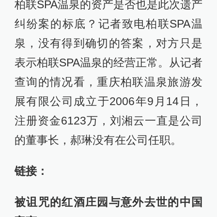
柏联SPA温泉的资产是否也是此次遗产
纠纷案的标底？记者致电柏联SPA温
泉，没有得到确切的答案，对方只是
表示柏联SPA温泉的经营正常。从记者
查询的情况看，重庆柏联温泉旅游发
展有限公司成立于2006年9月14日，
注册资金6123万，刘湘云一直是公司
的董事长，郝琳没有在公司任职。
链接：
被诅咒的红酒庄园与意外去世的中国