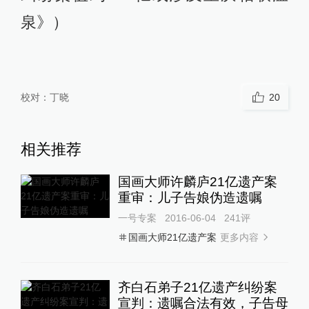
泉》）
校对：
丁晓
20
相关推荐
国画大师许麟庐21亿遗产案
重审：儿子告娘伪造遗嘱
一号专案
2016-06-04
241
评
更多内容
国画大师21亿遗产案
齐白石弟子21亿遗产纠纷案
宣判：遗嘱合法有效，子告母