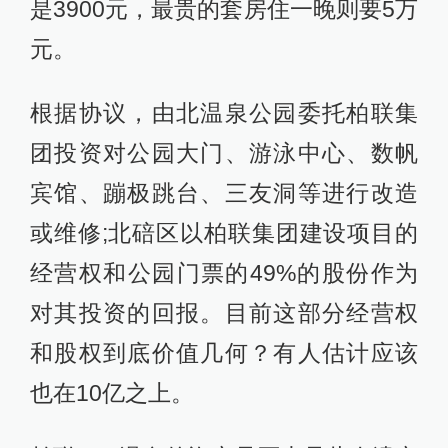
是3900元，最贵的套房住一晚则要5万
元。
根据协议，由北温泉公园委托柏联集
团投资对公园大门、游泳中心、数帆
宾馆、蹦极跳台、三友洞等进行改造
或维修;北碚区以柏联集团建设项目的
经营权和公园门票的49%的股份作为
对其投资的回报。目前这部分经营权
和股权到底价值几何？有人估计应该
也在10亿之上。