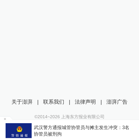
关于澎湃
|
联系我们
|
法律声明
|
澎湃广告
©2014~
2026
上海东方报业有限公司
沪ICP证：沪B2-20170116 | 沪ICP备14003370号
多
武汉警方通报城管协管员与摊主发生冲突：3名
互联网新闻信息服务许可证：31120170006
协管员被刑拘