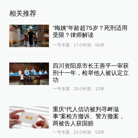
相关推荐
“梅姨”年龄超75岁？死刑适用
受限？律师解读
一号专案
17小时前
56
评
四川资阳原市长王善平一审获
刑十一年，检举他人被认定立
功
一号专案
20小时前
12
评
重庆“代人信访被判寻衅滋
事”案检方撤诉、警方撤案，
两被告人获国赔
一号专案
21小时前
53
评