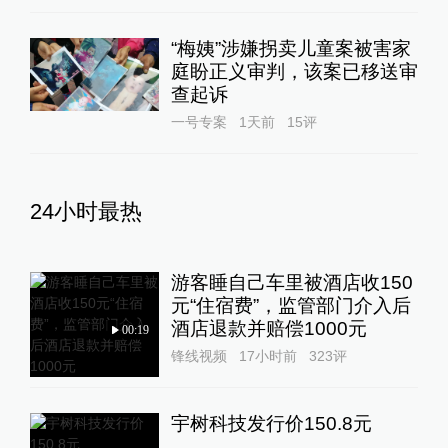
“梅姨”涉嫌拐卖儿童案被害家
庭盼正义审判，该案已移送审
查起诉
一号专案
1天前
15
评
24小时最热
游客睡自己车里被酒店收150
元“住宿费”，监管部门介入后
酒店退款并赔偿1000元
00:19
锋线视频
17小时前
323
评
宇树科技发行价150.8元