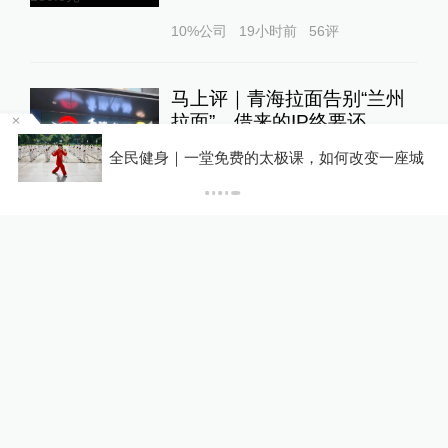
10%公司
19小时前
56
评
马上评｜青海拉面告别“兰州
拉面”，借来的IP终要还
账
澎湃评论
22小时前
53
评
全民健身｜一堂免费的太极课，如何改变一座城
“兰州拉面”多地改名“青海拉
面”？青海省拉面产业行业协
会：青海人开的店自愿报名，
01:16
不用交钱
锋线视频
1天前
78
评
人民锐评：用“Token”还是“词
元”，事关科技话语权
舆论场
1天前
106
评