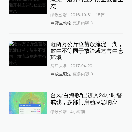
态
绿政公署
2016-10-31
15
评
更多内容
野生动物
近两万公斤鱼苗放流淀山湖，
放生不等同于放流或危害生态
环境
浦江头条
2017-04-20
更多内容
放生犯法
台风“白海豚”已进入24小时警
戒线，多部门启动应急响应
绿政公署
4小时前