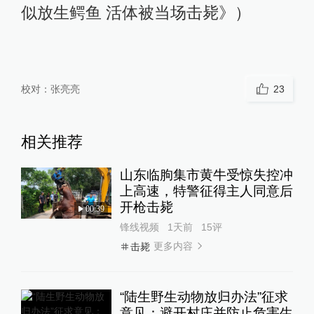
似放生鳄鱼 活体被当场击毙》）
校对：
张亮亮
23
相关推荐
山东临朐集市黄牛受惊失控冲
上高速，特警征得主人同意后
开枪击毙
00:39
锋线视频
1天前
15
评
更多内容
击毙
“陆生野生动物放归办法”征求
意见：避开村庄并防止危害生