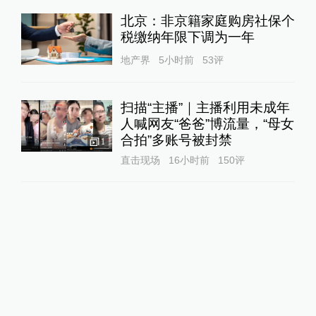
北京：非京籍家庭购房社保个
税缴纳年限下调为一年
地产界
5小时前
53
评
扫描“主播”｜主播利用未成年
人喊网友“爸爸”博流量，“母女
合拍”多账号被封禁
1
直击现场
16小时前
150
评