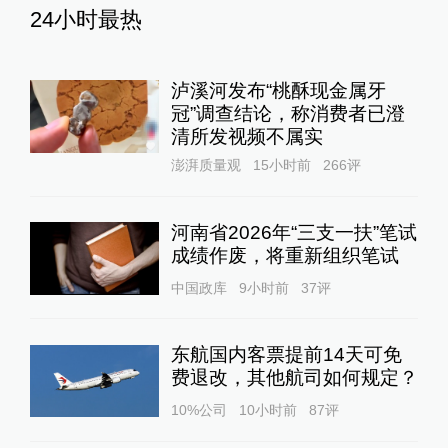
24小时最热
泸溪河发布“桃酥现金属牙
冠”调查结论，称消费者已澄
清所发视频不属实
澎湃质量观
15小时前
266
评
河南省2026年“三支一扶”笔试
成绩作废，将重新组织笔试
中国政库
9小时前
37
评
东航国内客票提前14天可免
费退改，其他航司如何规定？
10%公司
10小时前
87
评