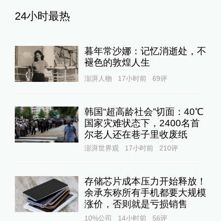
24小时最热
暮年常沙娜：记忆消逝处，不
褪色的敦煌人生
澎湃人物
17小时前
69
评
韩国“超高龄社会”切面：40℃
国家灾难状态下，2400名首
尔老人还在巷子里收废纸
澎湃世界观
17小时前
210
评
存储芯片成本压力开始释放！
余承东称所有手机都要大规模
涨价，否则就是亏损销售
10%公司
14小时前
56
评