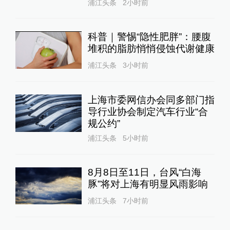
浦江头条
2小时前
科普｜警惕“隐性肥胖”：腰腹
堆积的脂肪悄悄侵蚀代谢健康
浦江头条
3小时前
上海市委网信办会同多部门指
导行业协会制定汽车行业“合
规公约”
浦江头条
5小时前
8月8日至11日，台风“白海
豚”将对上海有明显风雨影响
浦江头条
7小时前