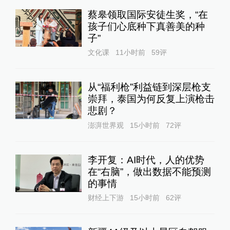
蔡皋领取国际安徒生奖，“在
孩子们心底种下真善美的种
子”
文化课
11小时前
59
评
从“福利枪”利益链到深层枪支
崇拜，泰国为何反复上演枪击
悲剧？
澎湃世界观
15小时前
72
评
李开复：AI时代，人的优势
在“右脑”，做出数据不能预测
的事情
财经上下游
15小时前
62
评