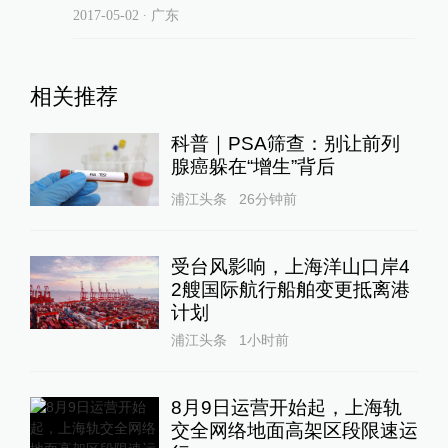
2017-05-02
∙ 广东
相关推荐
科普｜PSA筛查：别让前列
腺癌躲在“增生”背后
浦江头条
26分钟前
受台风影响，上海洋山口岸4
2艘国际航行船舶变更抵离港
计划
浦江头条
1小时前
8月9日运营开始起，上海轨
交全网络地面高架区段限速运