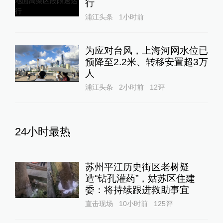
行
浦江头条
1小时前
为应对台风，上海河网水位已
预降至2.2米、转移安置超3万
人
浦江头条
2小时前
12
评
24小时最热
苏州平江历史街区老树疑
遭“钻孔灌药”，姑苏区住建
委：将持续跟进救助事宜
直击现场
10小时前
125
评