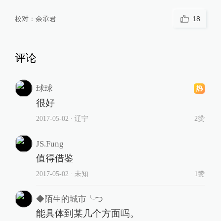
校对：
余承君
18
评论
球球
很好
2017-05-02
∙ 辽宁
2赞
JS.Fung
值得借鉴
2017-05-02
∙ 未知
1赞
◆陌生的城市╰つ
能具体到某几个方面吗。