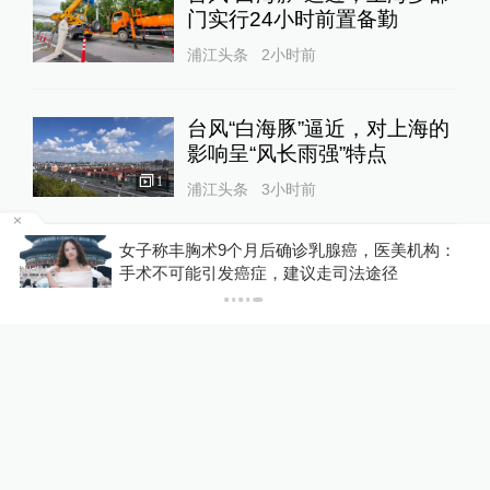
门实行24小时前置备勤
浦江头条
2小时前
台风“白海豚”逼近，对上海的
影响呈“风长雨强”特点
1
浦江头条
3小时前
金舰
女子称丰胸术9个月后确诊乳腺癌，医美机构：
当三只松鼠宝宝意外坠落城市
手术不可能引发癌症，建议走司法途径
街头
1
浦江头条
3小时前
上海：台风“白海豚”或将带来
龙卷风等极端影响
浦江头条
3小时前