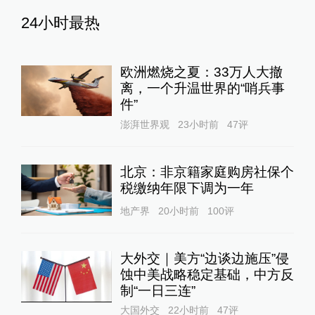
24小时最热
欧洲燃烧之夏：33万人大撤
离，一个升温世界的“哨兵事
件”
澎湃世界观
23小时前
47
评
北京：非京籍家庭购房社保个
税缴纳年限下调为一年
地产界
20小时前
100
评
大外交｜美方“边谈边施压”侵
蚀中美战略稳定基础，中方反
制“一日三连”
大国外交
22小时前
47
评