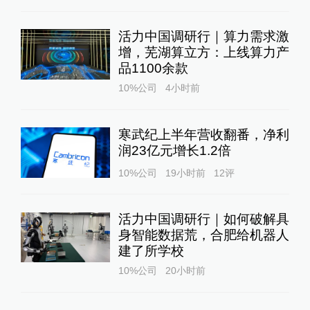
活力中国调研行｜算力需求激
增，芜湖算立方：上线算力产
品1100余款
10%公司
4小时前
寒武纪上半年营收翻番，净利
润23亿元增长1.2倍
10%公司
19小时前
12
评
活力中国调研行｜如何破解具
身智能数据荒，合肥给机器人
建了所学校
10%公司
20小时前