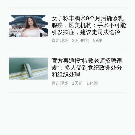
女子称丰胸术9个月后确诊乳
腺癌，医美机构：手术不可能
引发癌症，建议走司法途径
直击现场
20小时前
59
评
官方再通报“特教老师招聘违
规”：多人受到党纪政务处分
和组织处理
直击现场
1天前
144
评