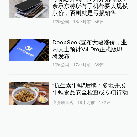
余承东称所有手机都要大规模
涨价，否则就是亏损销售
10%公司
16小时前
56
评
DeepSeek宣布大幅涨价，业
内人士预计V4 Pro正式版即
将发布
10%公司
17小时前
69
评
“抗生素牛蛙”后续：多地开展
牛蛙食品安全检查或专项行动
澎湃质量观
19小时前
122
评