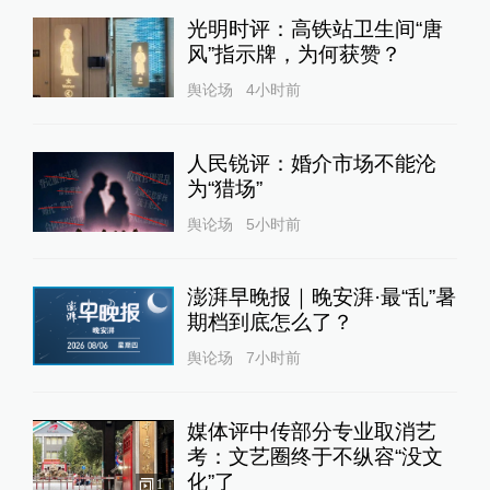
光明时评：高铁站卫生间“唐
风”指示牌，为何获赞？
舆论场
4小时前
人民锐评：婚介市场不能沦
为“猎场”
舆论场
5小时前
澎湃早晚报｜晚安湃·最“乱”暑
期档到底怎么了？
舆论场
7小时前
媒体评中传部分专业取消艺
考：文艺圈终于不纵容“没文
化”了
1