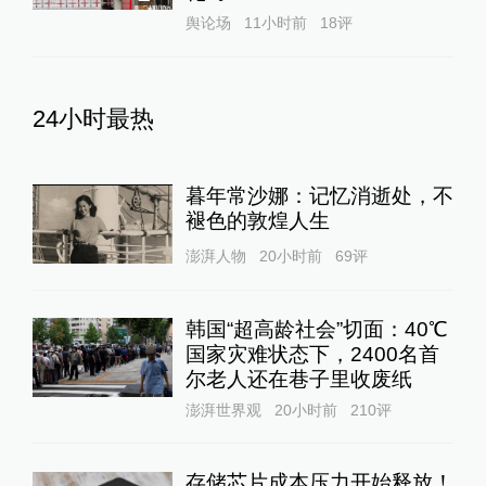
舆论场
11小时前
18
评
24小时最热
暮年常沙娜：记忆消逝处，不
褪色的敦煌人生
澎湃人物
20小时前
69
评
韩国“超高龄社会”切面：40℃
国家灾难状态下，2400名首
尔老人还在巷子里收废纸
澎湃世界观
20小时前
210
评
存储芯片成本压力开始释放！