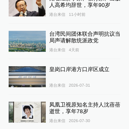
人高希均辞世，享年90岁
港台来信
11小时前
台湾民间团体联合声明抗议当
局声请解散统派政党
港台来信
4天前
皇岗口岸港方口岸区成立
港台来信
2026-07-31
凤凰卫视原知名主持人沈蓓蓓
逝世，享年78岁
港台来信
2026-07-30