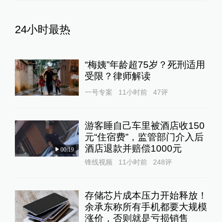
24小时最热
“梅姨”年龄超75岁？死刑适用
受限？律师解读
一号专案
11小时前
47
评
游客睡自己车里被酒店收150
元“住宿费”，监管部门介入后
酒店退款并赔偿1000元
00:19
锋线视频
11小时前
248
评
存储芯片成本压力开始释放！
余承东称所有手机都要大规模
涨价，否则就是亏损销售