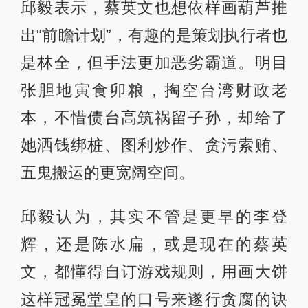
邱毅表示，蔡英文也想依样画葫芦推
出“前瞻计划”，有趣的是策划执行者也
是林全，但手法更加恶劣霸道。明目
张胆地寅食卯粮，掏空台湾财政老
本，不惜债台高筑祸留子孙，却给了
她洒钱绑桩、图利炒作、贪污索贿、
五鬼搬运的更宽阔空间。
邱毅认为，其实不管是更早的李登
辉，还是陈水扁，或是现在的蔡英
文，都懂得自订游戏规则，用画大饼
这样冠冕堂皇的口号来遂行贪腐的诀