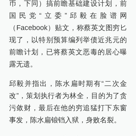
币，下同）搞前瞻基础建设计划，前
国民党“立委”邱毅在脸谱网
（Facebook）贴文，称蔡英文图穷匕
现了，以特别预算编列举债近兆元的
前瞻计划，已将蔡英文恶毒的居心曝
露无遗。
邱毅并指出，陈水扁时期有“二次金
改”，策划执行者为林全，目的为了贪
污敛财，最后在他的穷追猛打下东窗
事发，陈水扁锒铛入狱，身败名裂。