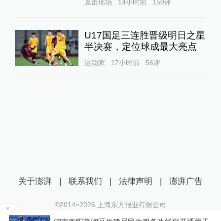
直击现场
14小时前
150
评
U17国足三连胜晋级明日之星
半决赛，定位球成最大亮点
运动家
17小时前
56
评
关于澎湃
|
联系我们
|
法律声明
|
澎湃广告
©2014~
2026
上海东方报业有限公司
沪ICP证：沪B2-20170116 | 沪ICP备14003370号