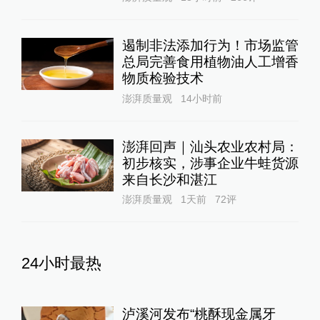
遏制非法添加行为！市场监管
总局完善食用植物油人工增香
物质检验技术
澎湃质量观
14小时前
澎湃回声｜汕头农业农村局：
初步核实，涉事企业牛蛙货源
来自长沙和湛江
澎湃质量观
1天前
72
评
24小时最热
泸溪河发布“桃酥现金属牙