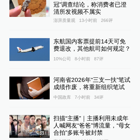
冠”调查结论，称消费者已澄
清所发视频不属实
澎湃质量观
13小时前
266
评
东航国内客票提前14天可免
费退改，其他航司如何规定？
10%公司
8小时前
87
评
河南省2026年“三支一扶”笔试
成绩作废，将重新组织笔试
中国政库
7小时前
34
评
扫描“主播”｜主播利用未成年
人喊网友“爸爸”博流量，“母女
合拍”多账号被封禁
1