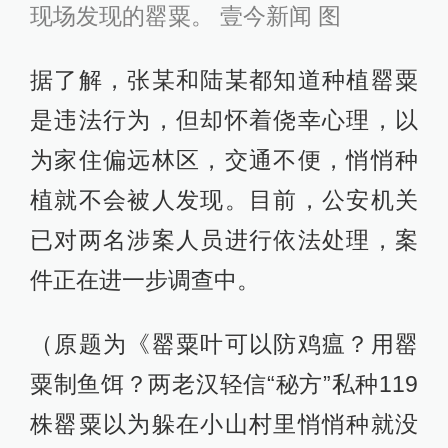
现场发现的罂粟。 壹今新闻 图
据了解，张某和陆某都知道种植罂粟
是违法行为，但却怀着侥幸心理，以
为家住偏远林区，交通不便，悄悄种
植就不会被人发现。目前，公安机关
已对两名涉案人员进行依法处理，案
件正在进一步调查中。
（原题为《罂粟叶可以防鸡瘟？用罂
粟制鱼饵？两老汉轻信“秘方”私种119
株罂粟以为躲在小山村里悄悄种就没