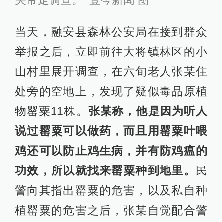
关带走调查。 壹今新闻 图
当天，融安县森林公安局在接到群众
举报之后，立即前往大将镇林区的小
山村里展开调查，在六旬老人张某住
处旁的空地上，发现了疑似毒品原植
物罂粟11株。
张某称，他是因为听人
说过罂粟可以做药，而且用罂粟叶喂
鸡还可以防止鸡生病，并有防鸡瘟的
功效，所以就找来罂粟种到地里。
民
警向其指出罂粟的危害，以及私自种
植罂粟的危害之后，张某自觉配合警