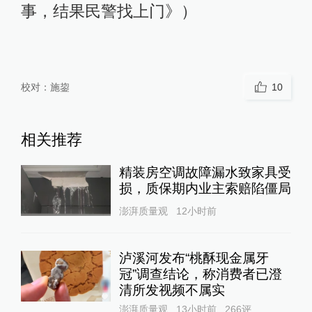
事，结果民警找上门》）
校对：
施鋆
10
相关推荐
精装房空调故障漏水致家具受
损，质保期内业主索赔陷僵局
澎湃质量观
12小时前
泸溪河发布“桃酥现金属牙
冠”调查结论，称消费者已澄
清所发视频不属实
澎湃质量观
13小时前
266
评