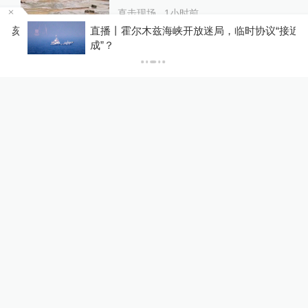
直击现场
1小时前
该
直播丨霍尔木兹海峡开放迷局，临时协议“接近达
成”？
陕西潼关县强降雨引发土崖滑
坡致1人失联
直击现场
2小时前
重庆一粮食系统职工举报被单
位提前退休，涉事公司否认：
系自愿申请
直击现场
4小时前
31
评
24小时最热
马上评丨法院认为“老登”属年