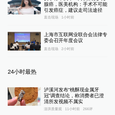
腺癌，医美机构：手术不可能
引发癌症，建议走司法途径
直击现场
1小时前
上海市互联网业联合会法律专
委会召开年度会议
直击现场
2小时前
24小时最热
泸溪河发布“桃酥现金属牙
冠”调查结论，称消费者已澄
清所发视频不属实
澎湃质量观
11小时前
266
评