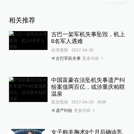
相关推荐
古巴一架军机失事坠毁，机上
8名军人遇难
全球速报
2017-04-30
更多内容
古巴军机失事
中国富豪在法坠机失事遗产纠
纷案值两百亿，或涉重庆柏联
温泉
直击现场
2017-04-20
40
评
更多内容
遗产纠纷
女子称丰胸术9个月后确诊乳