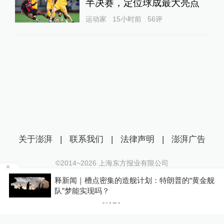
半决赛，定位球成最大亮点
运动家
15小时前
56
评
关于澎湃
|
联系我们
|
法律声明
|
澎湃广告
©2014~
2026
上海东方报业有限公司
沪ICP证：沪B2-20170116 | 沪ICP备14003370号
天
释新闻｜槽点密集的造舰计划：特朗普的“黄金舰
互联网新闻信息服务许可证：31120170006
队”梦能实现吗？
沪公网安备 31010602000299号