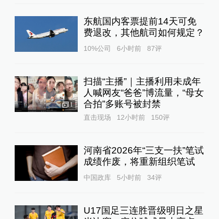
东航国内客票提前14天可免
费退改，其他航司如何规定？
10%公司
6小时前
87
评
扫描“主播”｜主播利用未成年
人喊网友“爸爸”博流量，“母女
合拍”多账号被封禁
1
直击现场
12小时前
150
评
河南省2026年“三支一扶”笔试
成绩作废，将重新组织笔试
中国政库
5小时前
34
评
U17国足三连胜晋级明日之星