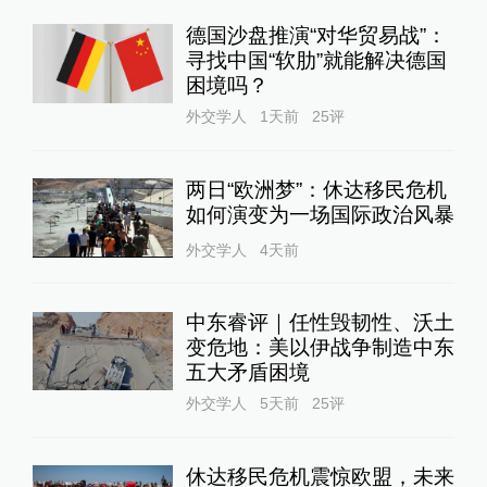
德国沙盘推演“对华贸易战”：
寻找中国“软肋”就能解决德国
困境吗？
外交学人
1天前
25
评
两日“欧洲梦”：休达移民危机
如何演变为一场国际政治风暴
外交学人
4天前
中东睿评｜任性毁韧性、沃土
变危地：美以伊战争制造中东
五大矛盾困境
外交学人
5天前
25
评
休达移民危机震惊欧盟，未来