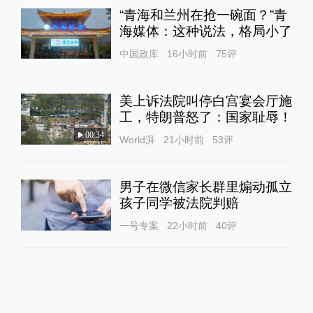
“青海和兰州在抢一碗面？”青
海媒体：这种说法，格局小了
中国政库
16小时前
75
评
美上诉法院叫停白宫宴会厅施
工，特朗普怒了：国家耻辱！
00:34
World湃
21小时前
53
评
男子在微信家长群里煽动孤立
孩子同学被法院判赔
一号专案
22小时前
40
评