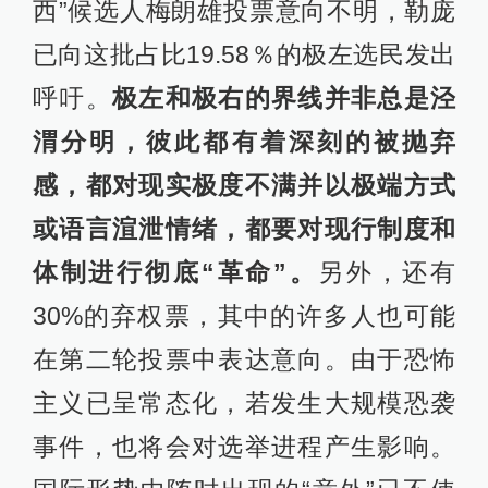
西”候选人梅朗雄投票意向不明，勒庞
已向这批占比19.58％的极左选民发出
呼吁。
极左和极右的界线并非总是泾
渭分明，彼此都有着深刻的被抛弃
感，都对现实极度不满并以极端方式
或语言渲泄情绪，都要对现行制度和
体制进行彻底“革命”。
另外，还有
30%的弃权票，其中的许多人也可能
在第二轮投票中表达意向。由于恐怖
主义已呈常态化，若发生大规模恐袭
事件，也将会对选举进程产生影响。