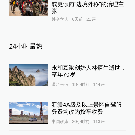
或更倾向“边境外移”的治理主
张
外交学人
6天前
21
评
24小时最热
永和豆浆创始人林炳生逝世，
享年70岁
港台来信
18小时前
144
评
新疆4A级及以上景区自驾服
务费均改为按车收费
中国政库
20小时前
113
评