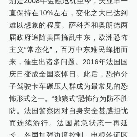
别是2008年金融危机至今，失业率一
直保持在10%左右，变化之大已达到
难以想象的程度。萨科齐和奥朗德两
届政府追随美国搞乱中东，欧洲恐怖
主义“常态化”，百万中东难民蜂拥而
来，催生出诸多问题。2016年法国国
庆日变成全国哀悼日。此后，恐怖分
子驾驶卡车碾压人群成为最常见的恐
怖形式之一。“独狼式”恐怖行为防不胜
防。法国警察因对自身安全甚感担忧
而连续游行。法国紧急状态一再延
长。各国加强边境控制，申根签证区