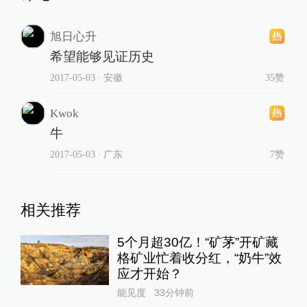
旭日心升
希望能够见证历史
2017-05-03
∙ 安徽
35赞
Kwok
牛
2017-05-03
∙ 广东
7赞
相关推荐
5个月超30亿！“矿茅”开矿藏
格矿业忙着收分红，“奶牛”效
应才开始？
能见度
33分钟前