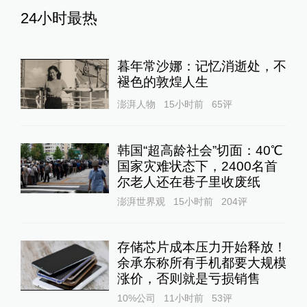
24小时最热
暮年常沙娜：记忆消逝处，不
褪色的敦煌人生
澎湃人物
15小时前
65
评
韩国“超高龄社会”切面：40℃
国家灾难状态下，2400名首
尔老人还在巷子里收废纸
澎湃世界观
15小时前
204
评
存储芯片成本压力开始释放！
余承东称所有手机都要大规模
涨价，否则就是亏损销售
10%公司
11小时前
53
评