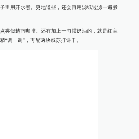
子里用开水煮。更地道些，还会再用滤纸过滤一遍煮
点类似越南咖啡。还有加上一勺掼奶油的，就是红宝
精“调一调”，再配两块咸苏打饼干。