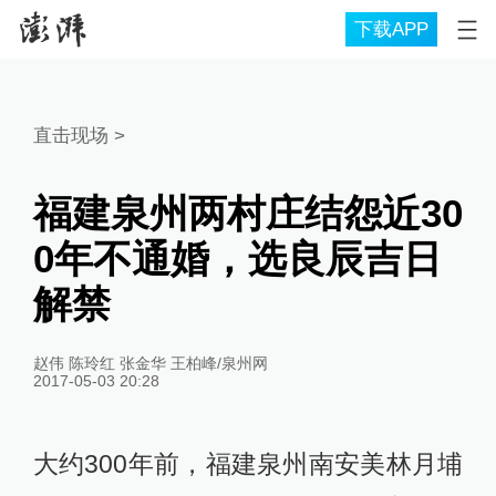
下载APP
直击现场
>
福建泉州两村庄结怨近30
0年不通婚，选良辰吉日
解禁
赵伟 陈玲红 张金华 王柏峰/泉州网
2017-05-03 20:28
大约300年前，福建泉州南安美林月埔