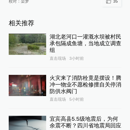
校对：
栾梦
35
相关推荐
湖北老河口一灌溉水坝被村民
承包隔成鱼塘，当地成立调查
组
直击现场
3小时前
火灾来了消防栓竟是摆设！腾
冲一物业不愿检修擅自关停消
防供水阀门
直击现场
5小时前
宜宾高县5.5级地震后，为何
余震不断？四川省地震局回应