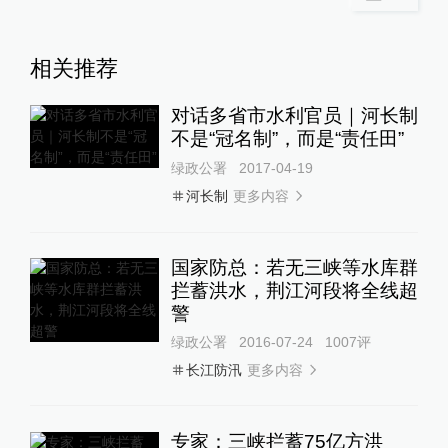
相关推荐
对话多省市水利官员｜河长制
不是“冠名制”，而是“责任田”
绿政公署
2017-04-19
更多内容
河长制
国家防总：若无三峡等水库群
拦蓄洪水，荆江河段将全线超
警
绿政公署
2016-07-24
1007
评
更多内容
长江防汛
专家：三峡拦蓄75亿方洪