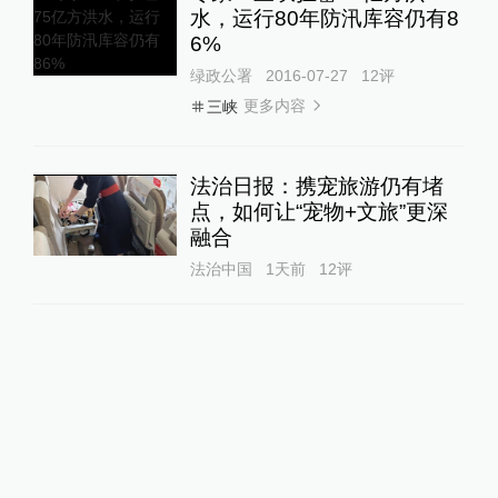
水，运行80年防汛库容仍有8
6%
绿政公署
2016-07-27
12
评
更多内容
三峡
法治日报：携宠旅游仍有堵
点，如何让“宠物+文旅”更深
融合
法治中国
1天前
12
评