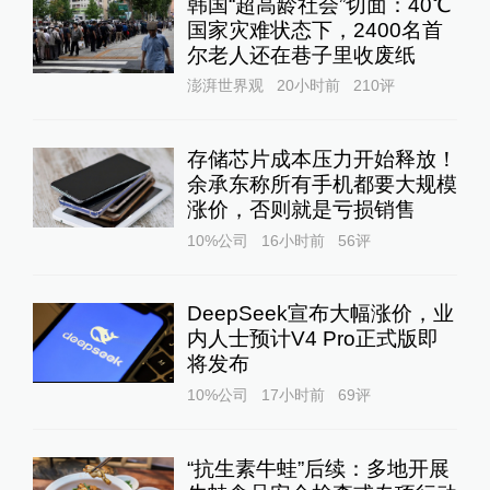
韩国“超高龄社会”切面：40℃
国家灾难状态下，2400名首
尔老人还在巷子里收废纸
澎湃世界观
20小时前
210
评
存储芯片成本压力开始释放！
余承东称所有手机都要大规模
涨价，否则就是亏损销售
10%公司
16小时前
56
评
DeepSeek宣布大幅涨价，业
内人士预计V4 Pro正式版即
将发布
10%公司
17小时前
69
评
“抗生素牛蛙”后续：多地开展