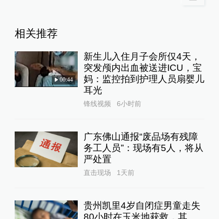
相关推荐
新生儿入住月子会所仅4天，
突发颅内出血被送进ICU，宝
妈：监控拍到护理人员扇婴儿
00:44
耳光
锋线视频
6小时前
广东佛山通报“废品场有残障
务工人员”：现场有5人，将从
严处置
直击现场
1天前
贵州凯里4岁自闭症男童走失
80小时在玉米地获救，其