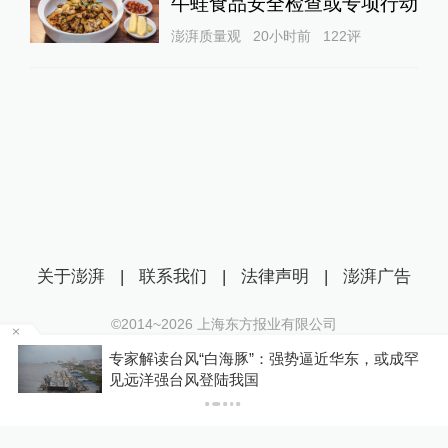
牛蛙食品安全检查或专项行动
澎湃质量观
20小时前
122
评
关于澎湃
|
联系我们
|
法律声明
|
澎湃广告
©2014~
2026
上海东方报业有限公司
沪ICP证：沪B2-20170116 | 沪ICP备14003370号
专家解读台风“白海豚”：强势逼近华东，或成罕
互联网新闻信息服务许可证：31120170006
P
见远洋强台风登陆我国
沪公网安备 31010602000299号