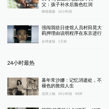
父：孩子补水后脸色红润
00:26
锋线视频
16小时前
强闯我驻日使馆人员村田晃大
羁押理由说明程序在东京进行
全球速报
1天前
24小时最热
暮年常沙娜：记忆消逝处，不
褪色的敦煌人生
澎湃人物
20小时前
69
评