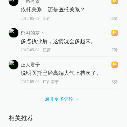
一路有景
依托关系，还是医托关系？
2017-05-09
∙ 山西
26赞
郁闷的萝卜
多点执业后，这情况会多起来。
2017-05-08
∙ 江苏
7赞
正人君子
说明医托已经高端大气上档次了。
2017-05-09
∙ 广西南宁
6赞
展开更多评论
相关推荐