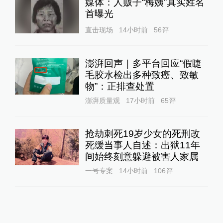
媒体：人贩子“梅姨”真实姓名
首曝光
直击现场
14小时前
56
评
澎湃回声｜多平台回应“假睫
毛胶水检出多种致癌、致敏
物”：正排查处置
澎湃质量观
17小时前
65
评
抢劫刺死19岁少女的死刑改
死缓当事人自述：出狱11年
间始终刻意躲避被害人家属
一号专案
14小时前
106
评