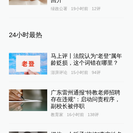
回升
绿政公署
19小时前
12
评
24小时最热
马上评丨法院认为“老登”属年
龄贬损，这个词错在哪里？
澎湃评论
15小时前
94
评
广东雷州通报“特教老师招聘
存在违规”：启动问责程序，
副校长被停职
教育家
16小时前
138
评