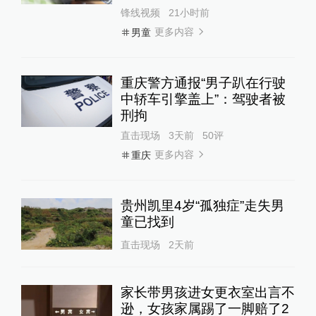
锋线视频
21小时前
更多内容
男童
重庆警方通报“男子趴在行驶
中轿车引擎盖上”：驾驶者被
刑拘
直击现场
3天前
50
评
更多内容
重庆
贵州凯里4岁“孤独症”走失男
童已找到
直击现场
2天前
家长带男孩进女更衣室出言不
逊，女孩家属踢了一脚赔了2