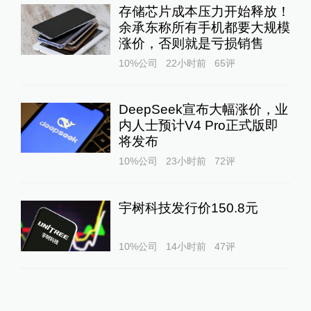
存储芯片成本压力开始释放！
余承东称所有手机都要大规模
涨价，否则就是亏损销售
10%公司
22小时前
65
评
DeepSeek宣布大幅涨价，业
内人士预计V4 Pro正式版即
将发布
10%公司
23小时前
72
评
宇树科技发行价150.8元
10%公司
14小时前
47
评