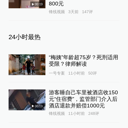
800元
00:19
锋线视频
3天前
147
评
24小时最热
“梅姨”年龄超75岁？死刑适用
受限？律师解读
一号专案
11小时前
50
评
游客睡自己车里被酒店收150
元“住宿费”，监管部门介入后
酒店退款并赔偿1000元
00:19
锋线视频
11小时前
248
评