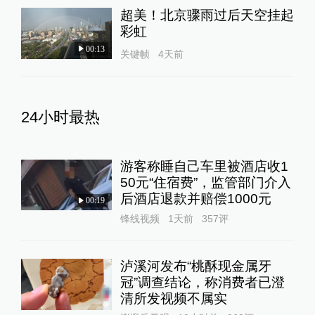
超美！北京骤雨过后天空挂起
彩虹
00:13
关键帧
4天前
24小时最热
游客称睡自己车里被酒店收1
50元“住宿费”，监管部门介入
后酒店退款并赔偿1000元
00:19
锋线视频
1天前
357
评
泸溪河发布“桃酥现金属牙
冠”调查结论，称消费者已澄
清所发视频不属实