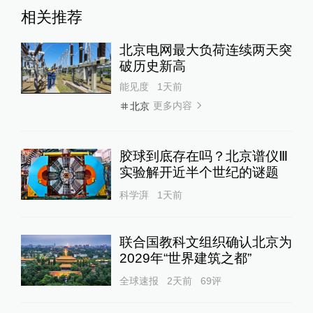
相关推荐
北京电网最大负荷连续两天突
破历史新高
能见度
1天前
更多内容
北京
胶球到底存在吗？北京谱仪Ⅲ
实验解开近半个世纪的谜题
科学湃
1天前
联合国教科文组织确认北京为
2029年“世界建筑之都”
全球速报
2天前
69
评