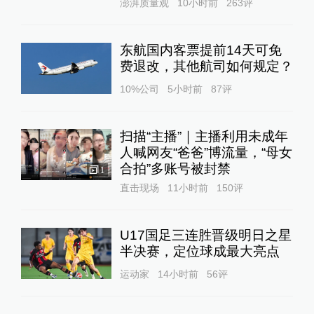
澎湃质量观
10小时前
263
评
东航国内客票提前14天可免
费退改，其他航司如何规定？
10%公司
5小时前
87
评
扫描“主播”｜主播利用未成年
人喊网友“爸爸”博流量，“母女
合拍”多账号被封禁
1
直击现场
11小时前
150
评
U17国足三连胜晋级明日之星
半决赛，定位球成最大亮点
运动家
14小时前
56
评