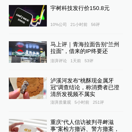
宇树科技发行价150.8元
10%公司
21小时前
56
评
马上评｜青海拉面告别“兰州
拉面”，借来的IP终要还
澎湃评论
1天前
53
评
泸溪河发布“桃酥现金属牙
冠”调查结论，称消费者已澄
清所发视频不属实
澎湃质量观
5小时前
251
评
重庆“代人信访被判寻衅滋
事”案检方撤诉、警方撤案，