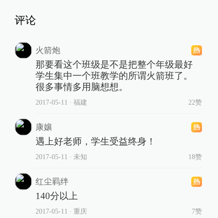
评论
火箭炮
那要看这个班级是不是把整个年级最好
学生集中一个班教学的所谓火箭班了。
很多事情多用脑想想。
2017-05-11
∙ 福建
22赞
康孃
遇上好老师，学生受益终身！
2017-05-11
∙ 未知
18赞
红尘羁绊
140分以上
2017-05-11
∙ 重庆
7赞