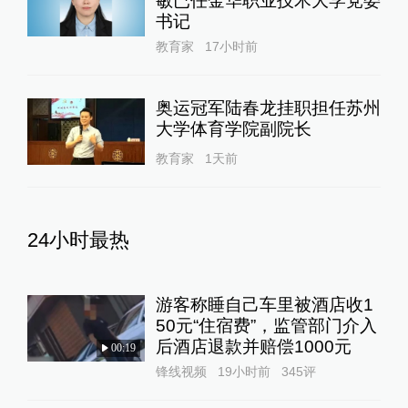
敏已任金华职业技术大学党委
书记
教育家
17小时前
奥运冠军陆春龙挂职担任苏州
大学体育学院副院长
教育家
1天前
24小时最热
游客称睡自己车里被酒店收1
50元“住宿费”，监管部门介入
后酒店退款并赔偿1000元
00:19
锋线视频
19小时前
345
评