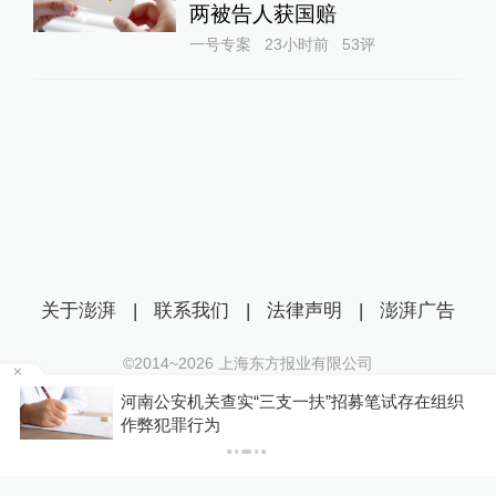
两被告人获国赔
一号专案
23小时前
53
评
关于澎湃
|
联系我们
|
法律声明
|
澎湃广告
©2014~
2026
上海东方报业有限公司
沪ICP证：沪B2-20170116 | 沪ICP备14003370号
河南公安机关查实“三支一扶”招募笔试存在组织
互联网新闻信息服务许可证：31120170006
，
作弊犯罪行为
沪公网安备 31010602000299号